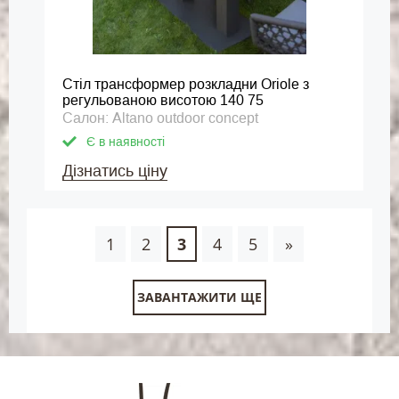
Стіл трансформер розкладни Oriole з
регульованою висотою 140 75
Салон: Altano outdoor concept
Є в наявності
Дізнатись ціну
1
2
3
4
5
»
ЗАВАНТАЖИТИ ЩЕ