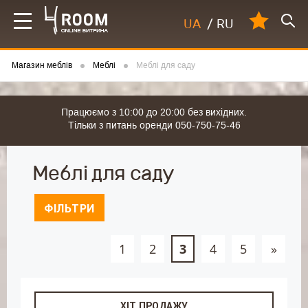
UA
/
RU
Магазин меблів
Меблі
Меблі для саду
Працюємо з 10:00 до 20:00 без вихідних.
Тільки з питань оренди 050-750-75-46
Меблі для саду
ФІЛЬТРИ
1
2
3
4
5
»
ХІТ ПРОДАЖУ