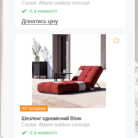
Салон: Altano outdoor concept
Є в наявності
Дізнатись ціну
Хіт продажу
Шезлонг одномісний Blow
Салон: Altano outdoor concept
Є в наявності