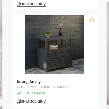
Дізнатись ціну
Комод Amaryllis
Салон: Altano outdoor concept
Є в наявності
Дізнатись ціну