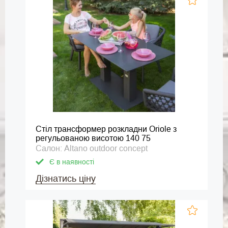
Стіл трансформер розкладни Oriole з
регульованою висотою 140 75
Салон: Altano outdoor concept
Є в наявності
Дізнатись ціну