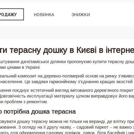
НОВИНКА
ЗНИЖКИ
ПРОДАЖУ
ти терасну дошку в Києві в інтерне
тування дачі/заміської ділянки пропонуємо купити терасну дошк
и цінами в Україні.
альний композит на деревно-полімерній основі на ринку з'явився
 населення. Це завдяки гармонійному з'єднанню кращих якостей 
ення поєднує естетичний вигляд імітованого дерев'яного покриття
Довговічність експлуатації матеріалу цілком виправдовує його вар
и проблем з ремонтом.
 потрібна дошка терасна
вувати дошку терасну можна не тільки на веранді, де влітку пр
аювання. З огляду на її другу назву, – садовий паркет – не важк
ють для оформлення садових доріжок, лавок, біля басейнів і нав