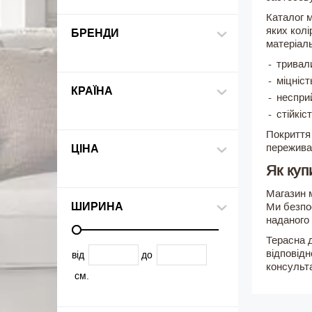
Каталог 
яких колі
БРЕНДИ
матеріаль
тривал
міцніст
КРАЇНА
несприй
стійкіс
Покриття 
пережива
ЦІНА
Як куп
Магазин 
ШИРИНА
Ми безпо
наданого 
Терасна д
відповідн
від
до
консульт
см.