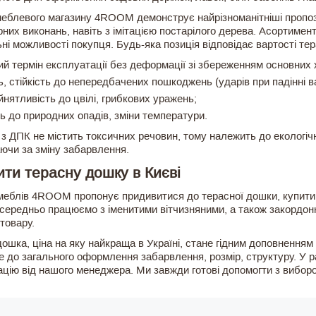
меблевого магазину 4ROOM демонструє найрізноманітніші пропоз
рних виконань, навіть з імітацією постарілого дерева. Асортимент
ні можливості покупця. Будь-яка позиція відповідає вартості тер
ий термін експлуатації без деформації зі збереженням основних 
ь, стійкість до непередбачених пошкоджень (ударів при падінні ва
нятливість до цвілі, грибкових уражень;
ть до природних опадів, зміни температури.
з ДПК не містить токсичних речовин, тому належить до екологічн
ючи за зміну забарвлення.
ити терасну дошку в Києві
меблів 4ROOM пропонує придивитися до терасної дошки, купити 
середньо працюємо з іменитими вітчизняними, а також закордонн
товару.
ошка, ціна на яку найкраща в Україні, стане гідним доповненням
е до загального оформлення забарвлення, розмір, структуру. У 
ацію від нашого менеджера. Ми завжди готові допомогти з вибо