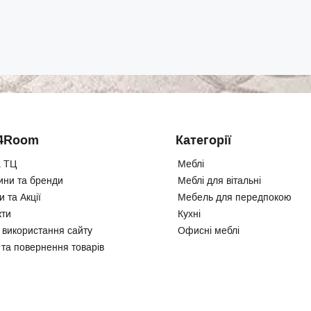
4Room
Категорії
 ТЦ
Меблі
ини та бренди
Меблі для вітальні
 та Акції
Мебель для передпокою
кти
Кухні
 використання сайту
Офисні меблі
 та повернення товарів