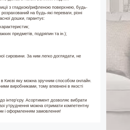
иції з гладкою/рифленою поверхнею, будь-
 розрахований на будь-які переваги, різні
асної дошки, гарантує:
характеристик;
жких предметів, подряпин та ін.);
ої сировини. За ним легко доглядати, не
в Києві яку можна зручним способом онлайн.
ими виробниками, тому впевнені в якості
 до інтер'єру. Асортимент дозволяє вибрати
разі утруднення можна отримати компетентну
ром і оформленням замовлення!