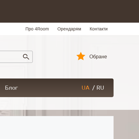
Про 4Room
Орендарям
Контакти
Обране
Блог
UA
/
RU