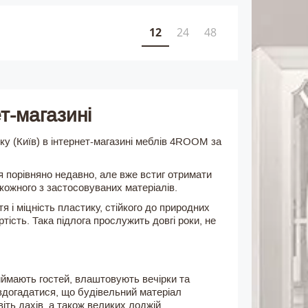
12
24
48
т-магазині
у (Київ) в інтернет-магазині меблів 4ROOM за
 порівняно недавно, але вже встиг отримати
кожного з застосовуваних матеріалів.
 і міцність пластику, стійкого до природних
тість. Така підлога прослужить довгі роки, не
иймають гостей, влаштовують вечірки та
о здогадатися, що будівельний матеріал
іть дахів, а також великих лоджій.