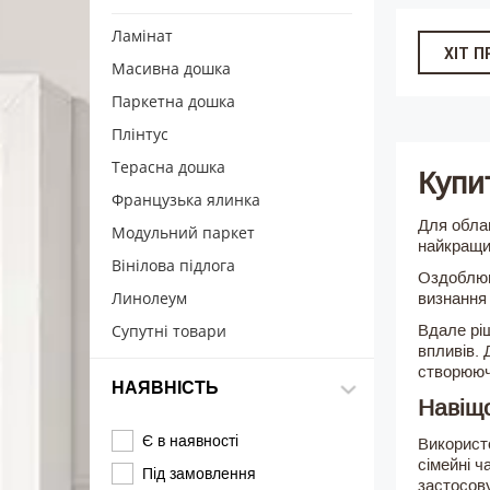
Ламінат
ХІТ 
Масивна дошка
Паркетна дошка
Плінтус
Терасна дошка
Купи
Французька ялинка
Для облаш
Модульний паркет
найкращим
Вінілова підлога
Оздоблюв
Линолеум
визнання
Супутні товари
Вдале ріш
впливів. 
створююч
НАЯВНІСТЬ
Навіщо
Є в наявності
Використо
сімейні ч
Під замовлення
застосову