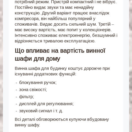
потрібний режим. Пристрій компактний і не вібрує.
Постійно видає звуки та має ненадійну
конструкцію. Другий варіант працює внаслідок
компресора, він найбільш популярний у
споживачів. Видає досить сильний шум. Третій –
має високу вартість, має попит у колекціонерів.
Інтенсивно споживає електроенергію, безшумний і
відрізняється тривалою експлуатацією.
Що впливає на вартість винної
шафи для дому
Винна шафа для будинку коштує дорожче при
існуванні додаткових функцій:
блокування ручок;
зона свіжості;
фільтр;
дисплей для регулювання;
звуковий сигнал і т. д.
Всі деталі обговорюються купуючи вбудовану
винну шафу.