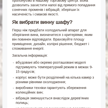
пропонуємо в нашому торговому центрі. Вона
дозволить захистити напої від прямого попадання
сонячних променів і вібрацій, зберігши їх
насиченість і смакові якості.
Як вибрати винну шафу?
Перш ніж придбати холодильний апарат для
зберігання вина, визначитеся з критеріями, яким
він повинен відповідати. Враховуйте площу
приміщення, дизайн, колірні рішення, бюджет і
споживання енергії.
Загальна інформація:
вбудовані або окремо розташовані моделі
підтримують температурний режим в межах 9-
15 градусів;
корпус може бути розділений на кілька камер з
різними рівнями охолодження;
виробники техніки гарантують збереження
колекційних вин;
вібрація зменшується внаслідок дерев'яних
полиць;