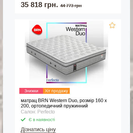
35 818 грн.
44 773 грн
Знижки
Хіт продажу
матрац BRN Western Duo, розмір 160 х
200, ортопедичний пружинний
Салон: Perfecto
Є в наявності
Дізнатись ціну