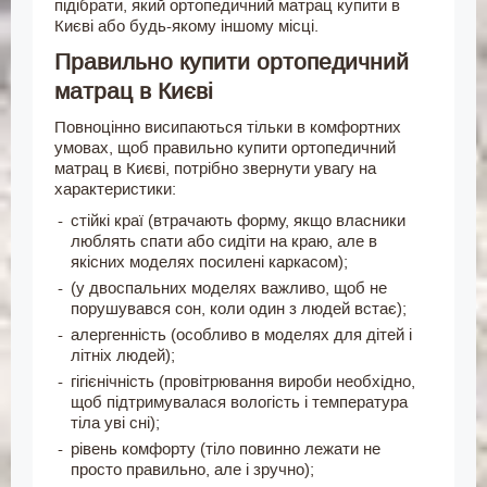
підібрати, який ортопедичний матрац купити в
Києві або будь-якому іншому місці.
Правильно купити ортопедичний
матрац в Києві
Повноцінно висипаються тільки в комфортних
умовах, щоб правильно купити ортопедичний
матрац в Києві, потрібно звернути увагу на
характеристики:
стійкі краї (втрачають форму, якщо власники
люблять спати або сидіти на краю, але в
якісних моделях посилені каркасом);
(у двоспальних моделях важливо, щоб не
порушувався сон, коли один з людей встає);
алергенність (особливо в моделях для дітей і
літніх людей);
гігієнічність (провітрювання вироби необхідно,
щоб підтримувалася вологість і температура
тіла уві сні);
рівень комфорту (тіло повинно лежати не
просто правильно, але і зручно);