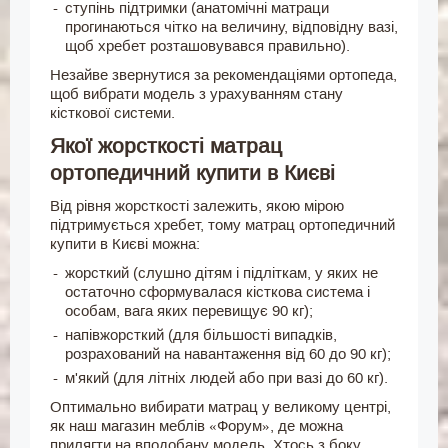
ступінь підтримки (анатомічні матраци
прогинаються чітко на величину, відповідну вазі,
щоб хребет розташовувався правильно).
Незайве звернутися за рекомендаціями ортопеда,
щоб вибрати модель з урахуванням стану
кісткової системи.
Якої жорсткості матрац
ортопедичний купити в Києві
Від рівня жорсткості залежить, якою мірою
підтримується хребет, тому матрац ортопедичний
купити в Києві можна:
жорсткий (слушно дітям і підліткам, у яких не
остаточно сформувалася кісткова система і
особам, вага яких перевищує 90 кг);
напівжорсткий (для більшості випадків,
розрахований на навантаження від 60 до 90 кг);
м'який (для літніх людей або при вазі до 60 кг).
Оптимально вибирати матрац у великому центрі,
як наш магазин меблів «Форум», де можна
прилягти на вподобану модель. Хтось з боку