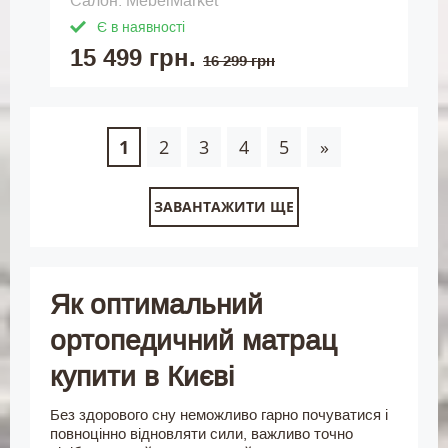
Салон: MebelMarket
Є в наявності
15 499 грн.
16 299 грн
1
2
3
4
5
»
ЗАВАНТАЖИТИ ЩЕ
Як оптимальний
ортопедичний матрац
купити в Києві
Без здорового сну неможливо гарно почуватися і
повноцінно відновляти сили, важливо точно