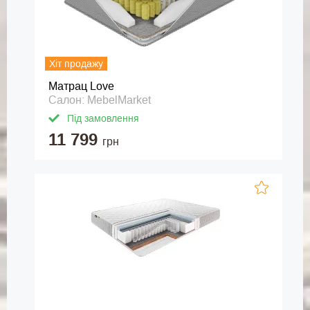
Хіт продажу
Матрац Love
Салон: MebelMarket
Під замовлення
11 799
грн