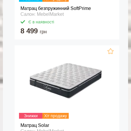
Матрац безпружинний SoftPrime
Салон: MebelMarket
Є в наявності
8 499
грн
Знижки
Хіт продажу
Матрац Solar