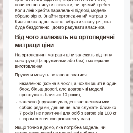
повинен поглянути і сказати, чи прямий хребет.
Коли лінії хребта паралельні підлозі, модель
обрано вірно. Знайти ортопедичний матрац в
Києві нескладно, важче вибрати якісну річ, яка
буде бездоганно і довго радувати власника.
Від чого залежать на ортопедичні
матраци ціни
На ортопедичні матраци ціни залежать від типу
конструкції (з пружинами або без) і матеріалів
виготовлення.
Пружини можуть встановлюватися:
незалежно (кожна в чохлі, а чохли зшиті в один
блок, більш дорогі, але довговічні моделі
прослужать близько 10 років);
залежно (пружини укладені зчепленими між
собою рядами, дешевше, але служать близько
7 років і не практичні для осіб з вагою від 100 кг
і парам зі значною різницею у вазі).
Якщо точно відомо, яка потрібна модель, чи
немає можливості на власні очі вибрати