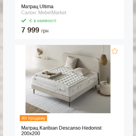
Матрац Ultima
Салон: MebelMarket
Є в наявності
7 999
грн
Хіт продажу
Матрац Karibian Descanso Hedonist
200х200