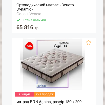
Ортопедический матрас «Венето
Dynamic»
Салон: Veneto
Есть в наличии
65 816
грн
Скидки
Хит продаж
матрац BRN Agatha, розмір 180 х 200,