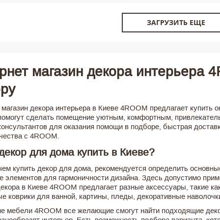
ЗАГРУЗИТЬ ЕЩЕ
рнет магазин декора интерьера 
ру
 магазин декора интерьера в Киеве 4ROOM предлагает купить 
помогут сделать помещение уютным, комфортным, привлекател
консультантов для оказания помощи в подборе, быстрая доставк
чества с 4ROOM.
декор для дома купить в Киеве?
чем купить декор для дома, рекомендуется определить основны
е элементов для гармоничности дизайна. Здесь допустимо при
декора в Киеве 4ROOM предлагает разные аксессуары, такие как
е коврики для ванной, картины, пледы, декоративные наволочк
не мебели 4ROOM все желающие смогут найти подходящие дек
азнообразят интерьер. Есть возможность подбора варианта, ко