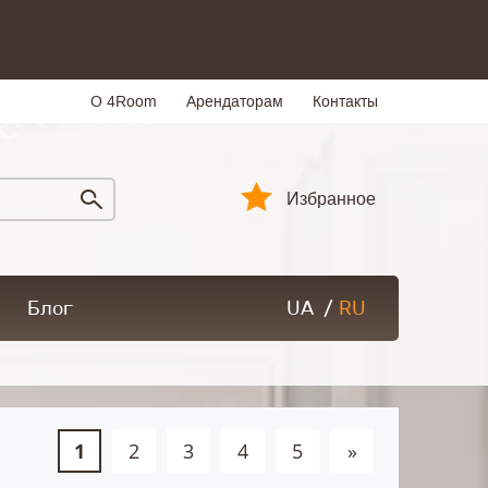
О 4Room
Арендаторам
Контакты
Избранное
Блог
UA
/
RU
1
2
3
4
5
»