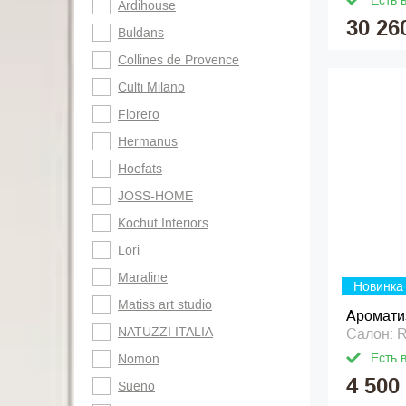
Есть 
Ardihouse
30 26
Buldans
Collines de Provence
Culti Milano
Florero
Hermanus
Hoefats
JOSS-HOME
Kochut Interiors
Lori
Maraline
Новинка
Matiss art studio
Аромати
NATUZZI ITALIA
Салон: 
Есть 
Nomon
4 500
Sueno