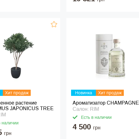
Хит продаж
Новинка
Хит продаж
венное растение
Ароматизатор CHAMPAGNE
US JAPONICUS TREE
Салон: RIM
RIM
Есть в наличии
в наличии
4 500
грн
5
грн