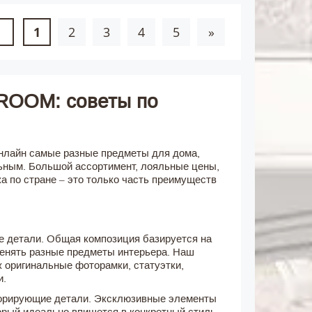
1
2
3
4
5
»
4ROOM: советы по
онлайн самые разные предметы для дома,
ьным. Большой ассортимент, лояльные цены,
а по стране – это только часть преимуществ
е детали. Общая композиция базируется на
менять разные предметы интерьера. Наш
 оригинальные фоторамки, статуэтки,
и.
орирующие детали. Эксклюзивные элементы
торый идеально впишется в конкретный стиль