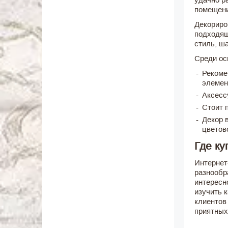
помещени
Декориро
подходящ
стиль, ш
Среди ос
Рекоме
элемен
Аксесс
Стоит 
Декор 
цветов
Где ку
Интернет
разнообр
интересн
изучить 
клиентов
приятных