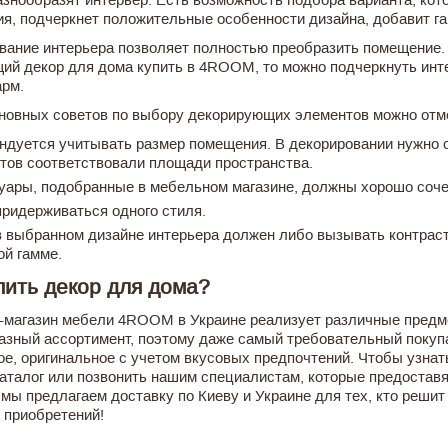
я, подчеркнет положительные особенности дизайна, добавит га
вание интерьера позволяет полностью преобразить помещение.
ий декор для дома купить в 4ROOM, то можно подчеркнуть инт
арм.
новных советов по выбору декорирующих элементов можно отм
ндуется учитывать размер помещения. В декорировании нужно 
тов соответствовали площади пространства.
уары, подобранные в мебельном магазине, должны хорошо соче
придерживаться одного стиля.
в выбранном дизайне интерьера должен либо вызывать контраст
ой гамме.
пить декор для дома?
-магазин мебели 4ROOM в Украине реализует различные предме
азный ассортимент, поэтому даже самый требовательный покупа
ое, оригинальное с учетом вкусовых предпочтений. Чтобы узнать
каталог или позвонить нашим специалистам, которые предостав
 мы предлагаем доставку по Киеву и Украине для тех, кто решит
 приобретений!