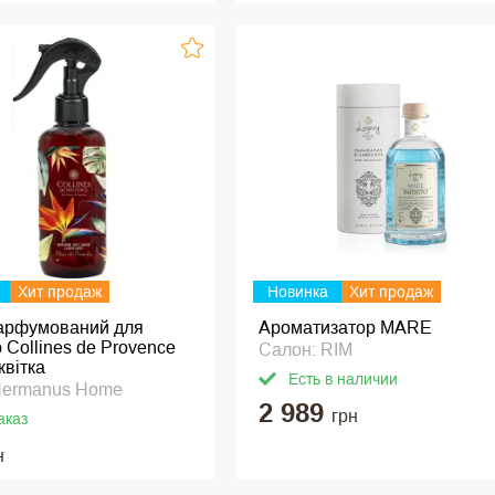
Хит продаж
Новинка
Хит продаж
арфумований для
Ароматизатор MARE
 Collines de Provence
Салон: RIM
квітка
Есть в наличии
Hermanus Home
2 989
грн
аказ
н