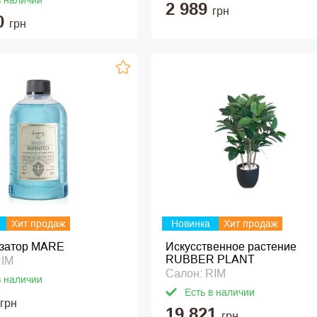
в наличии
2 989
грн
0
грн
Хит продаж
Новинка
Хит продаж
затор MARE
Искусственное растение
RUBBER PLANT
RIM
Салон: RIM
в наличии
Есть в наличии
грн
19 821
грн