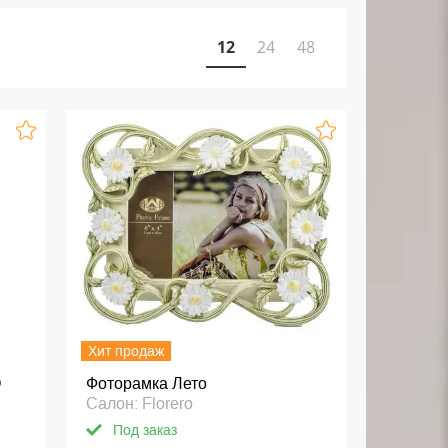
12
24
48
Хит продаж
O
Фоторамка Лето
Салон: Florero
Под заказ