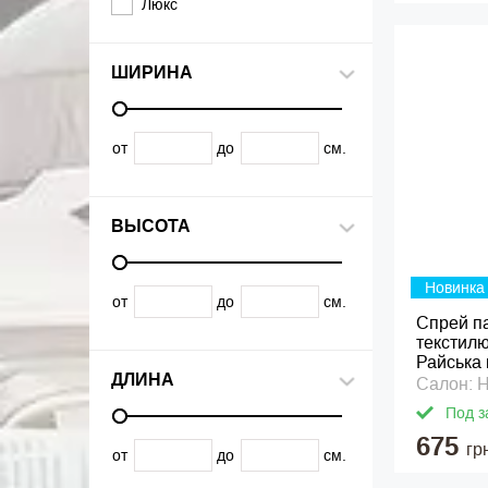
Люкс
ШИРИНА
от
до
см.
ВЫСОТА
Новинка
от
до
см.
Спрей п
текстилю
Райська 
ДЛИНА
Салон: 
Под з
675
гр
от
до
см.