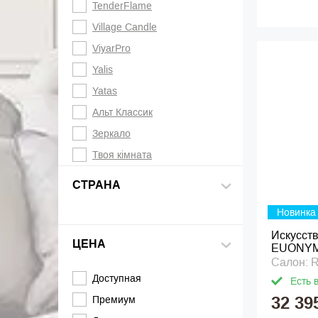
TenderFlame
Village Candle
ViyarPro
Yalis
Yatas
Альт Классик
Зеркало
Твоя кімната
СТРАНА
Новинка
Искусст
ЦЕНА
EUONYM
Салон: 
Доступная
Есть 
32 39
Премиум