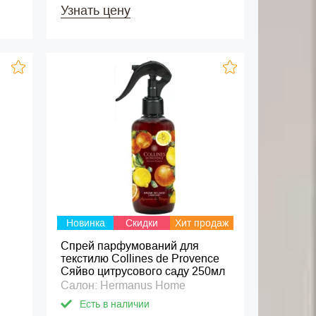
Узнать цену
Новинка
Скидки
Хит продаж
Спрей парфумований для
текстилю Collines de Provence
Сяйво цитрусового саду 250мл
Салон: Hermanus Home
Есть в наличии