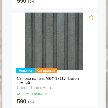
590
грн
Новинка
Хит продаж
Стінова панель МДФ 12117 "Бетон
темний"
Салон: Твоя кімната
Есть в наличии
590
грн