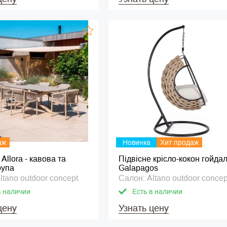
аж
Новинка
Хит продаж
Allora - кавова та
Підвісне крісло-кокон гойда
рупа
Galapagos
ltano outdoor concept
Салон: Altano outdoor concep
в наличии
Есть в наличии
цену
Узнать цену