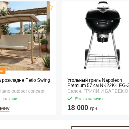
аж
 розкладна Patio Swing
Угольный гриль Napoleon
Premium 57 см NK22K-LEG-
ltano outdoor concept
Салон: ГРИЛИ И БАРБЕКЮ
в наличии
Есть в наличии
18 000
цену
грн