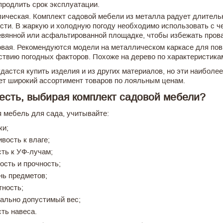
продлить срок эксплуатации.
ическая. Комплект садовой мебели из металла радует длитель
сти. В жаркую и холодную погоду необходимо использовать с ч
евянной или асфальтированной площадке, чтобы избежать прова
овая. Рекомендуются модели на металлическом каркасе для пов
ствию погодных факторов. Похоже на дерево по характеристика
удастся купить изделия и из других материалов, но эти наибо
ет широкий ассортимент товаров по лояльным ценам.
есть, выбирая комплект садовой мебели?
 мебель для сада, учитывайте:
ки;
вость к влаге;
сть к УФ-лучам;
ость и прочность;
нь предметов;
тность;
ально допустимый вес;
сть навеса.