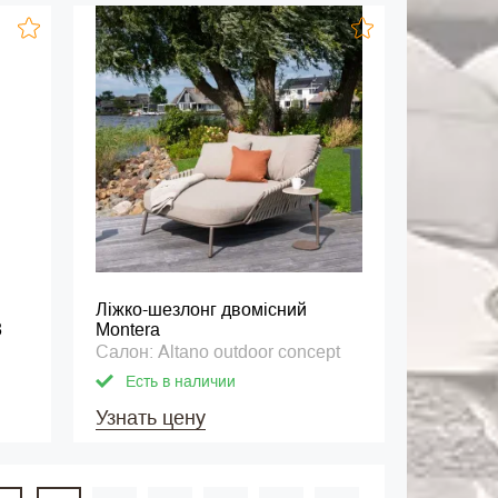
Ліжко-шезлонг двомісний
3
Montera
Салон: Altano outdoor concept
Есть в наличии
Узнать цену