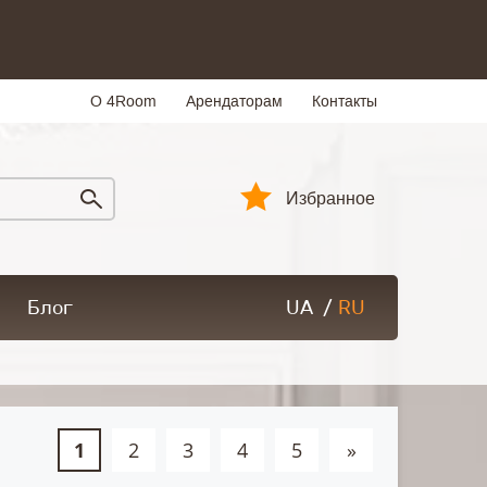
О 4Room
Арендаторам
Контакты
Избранное
Блог
UA
/
RU
1
2
3
4
5
»