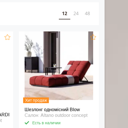
12
24
48
Хит продаж
Шезлонг одномісний Blow
ARDI
Салон: Altano outdoor concept
t
Есть в наличии