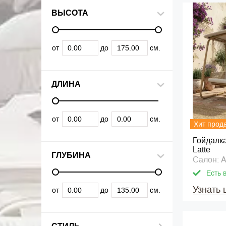
ВЫСОТА
от
до
см.
ДЛИНА
от
до
см.
Хит прод
Гойдалка
Latte
ГЛУБИНА
Салон: A
Есть 
Узнать 
от
до
см.