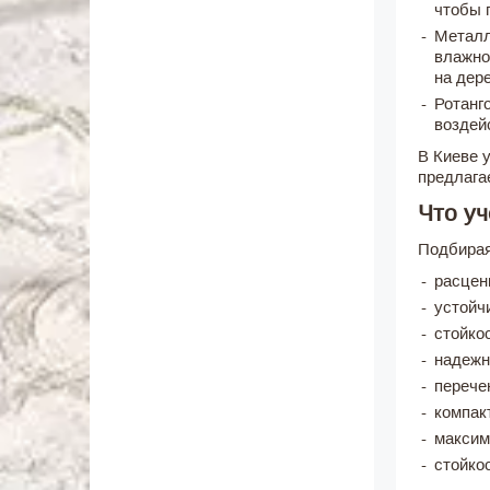
чтобы 
Металл
влажно
на дер
Ротанг
воздей
В Киеве 
предлага
Что уч
Подбирая
расцен
устойчи
стойко
надежн
перече
компак
максим
стойко