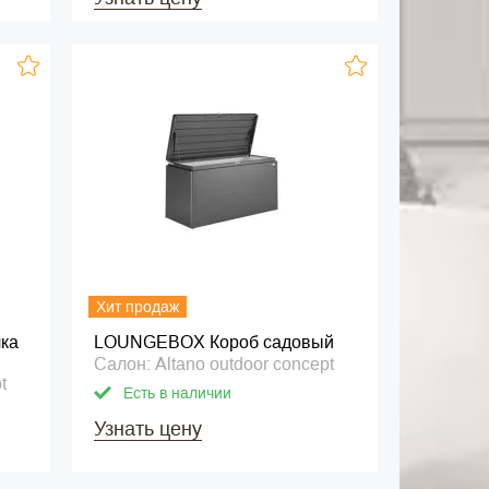
Хит продаж
лка
LOUNGEBOX Короб садовый
Салон: Altano outdoor concept
t
Есть в наличии
Узнать цену