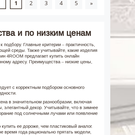
1
2
3
4
5
»
ства и по низким ценам
 подбору. Главные критерии – практичность,
ющей среды. Также учитывайте, какие изделия
зин 4ROOM предлагает купить онлайн
ному адресу. Преимущества – низкие цены,
ледует с корректным подбором основного
идности.
ена в значительном разнообразии, включая
 элегантный декор. Учитывайте, что в зимнее
орание под солнечными лучами или появление
 купить ее дороже, чем пластиковый аналог.
е время года рационально прятать модели,