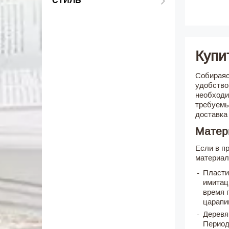
СТИЛЬ
Купи
Собираяс
удобство
необходи
требуемы
доставка 
Матер
Если в п
материал
Пласти
имитац
время 
царапи
Деревя
Период