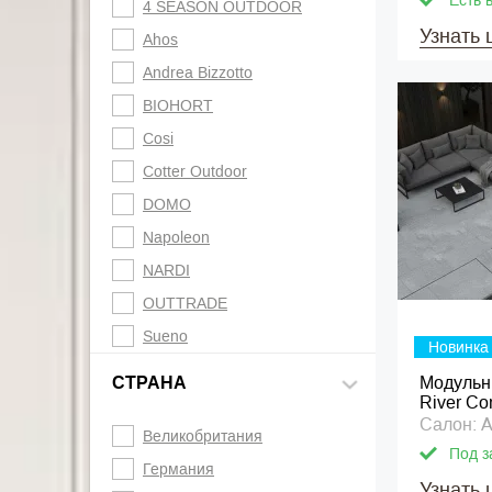
Есть 
4 SEASON OUTDOOR
Узнать 
Ahos
Andrea Bizzotto
BIOHORT
Cosi
Cotter Outdoor
DOMO
Napoleon
NARDI
OUTTRADE
Sueno
Новинка
СТРАНА
Модульн
River Co
Салон: A
Великобритания
Под з
Германия
Узнать 