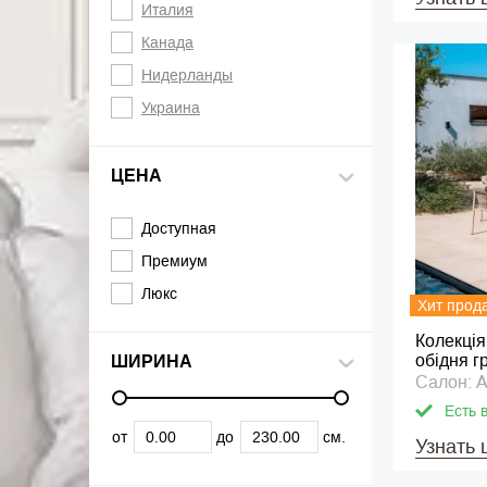
Италия
Канада
Нидерланды
Украина
ЦЕНА
Доступная
Премиум
Люкс
Хит прод
Колекція 
обідня г
ШИРИНА
Салон: A
Есть 
от
до
см.
Узнать 