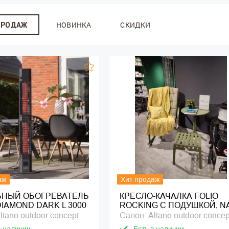
НОВИНКА
СКИДКИ
ПРОДАЖ
аж
Хит продаж
НЫЙ ОБОГРЕВАТЕЛЬ
КРЕСЛО-КАЧАЛКА FOLIO
IAMOND DARK L 3000
ROCKING С ПОДУШКОЙ, N
ltano outdoor concept
Салон: Altano outdoor concep