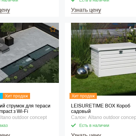
в наличии
Есть в наличии
цену
Узнать цену
Хит продаж
Хит продаж
ий струмок для тераси
LEISURETIME BOX Короб
mpact з Wi-Fi
садовый
ltano outdoor concept
Салон: Altano outdoor concep
аказ
Есть в наличии
цену
Узнать цену