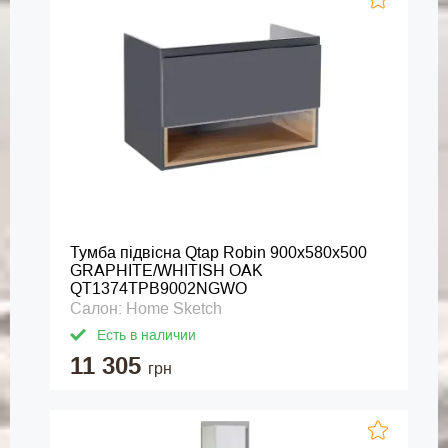
Тумба підвісна Qtap Robin 900х580х500
GRAPHITE/WHITISH OAK
QT1374TPВ9002NGWO
Салон: Home Sketch
Есть в наличии
11 305
грн