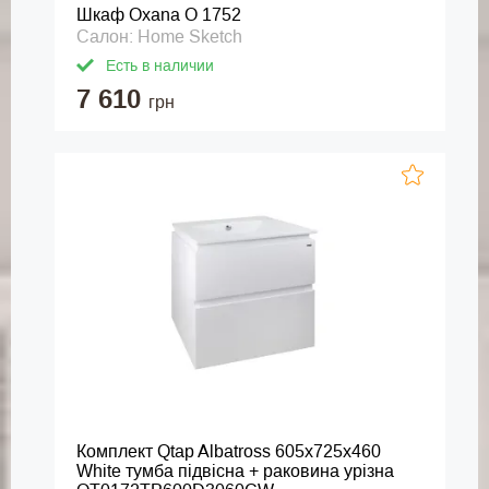
Шкаф Oxana O 1752
Салон: Home Sketch
Есть в наличии
7 610
грн
Комплект Qtap Albatross 605х725х460
White тумба підвісна + раковина урізна