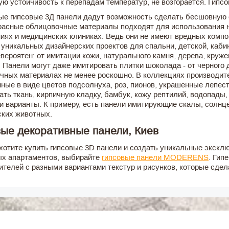
ую устойчивость к перепадам температур, не возгорается. Гипсо
е гипсовые 3Д панели дадут возможность сделать бесшовную ст
расные облицовочные материалы подходят для использования не
иях и медицинских клиниках. Ведь они не имеют вредных компо
 уникальных дизайнерских проектов для спальни, детской, кабин
евероятен: от имитации кожи, натурального камня, дерева, круж
. Панели могут даже имитировать плитки шоколада - от черного 
чных материалах не менее роскошно. В коллекциях производите
ные в виде цветов подсолнуха, роз, пионов, украшенные лепест
ать ткань, кирпичную кладку, бамбук, кожу рептилий, водопады,
и варианты. К примеру, есть панели имитирующие скалы, солнце
ских животных.
вые декоративные панели, Киев
хотите купить гипсовые 3D панели и создать уникальные экскл
х апартаментов, выбирайте
гипсовые панели MODERENS
. Гип
ителей с разными вариантами текстур и рисунков, которые сд