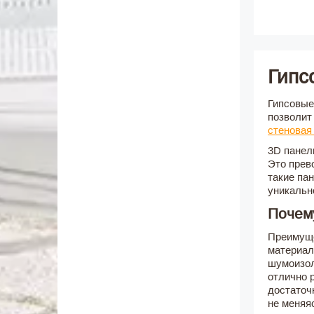
Гипс
Гипсовые
позволит
стеновая
3D панел
Это прев
такие па
уникальн
Почему
Преимуще
материал
шумоизол
отлично 
достаточ
не меняя