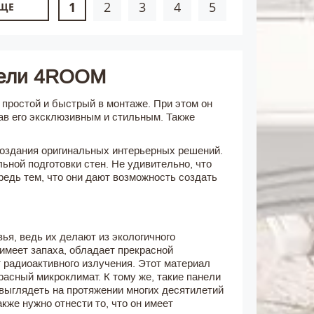
1
2
3
4
5
ЕЩЕ
бели 4ROOM
простой и быстрый в монтаже. При этом он
ав его эксклюзивным и стильным. Также
создания оригинальных интерьерных решений.
ной подготовки стен. Не удивительно, что
редь тем, что они дают возможность создать
ья, ведь их делают из экологичного
 имеет запаха, обладает прекрасной
 радиоактивного излучения. Этот материал
расный микроклимат. К тому же, такие панели
 выглядеть на протяжении многих десятилетий
кже нужно отнести то, что он имеет