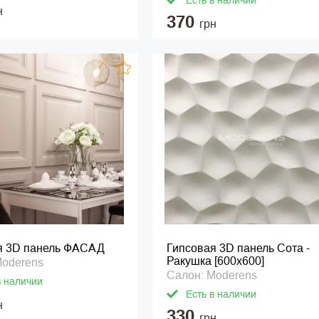
Есть в наличии
н
370
грн
я 3D панель ФАСАД
Гипсовая 3D панель Сота -
Ракушка [600х600]
Moderens
Салон: Moderens
в наличии
Есть в наличии
н
330
грн