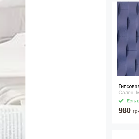
Гипсова
Салон: 
Есть 
980
гр