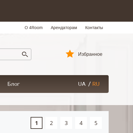
О 4Room
Арендаторам
Контакты
Избранное
Блог
UA
/
RU
1
2
3
4
5