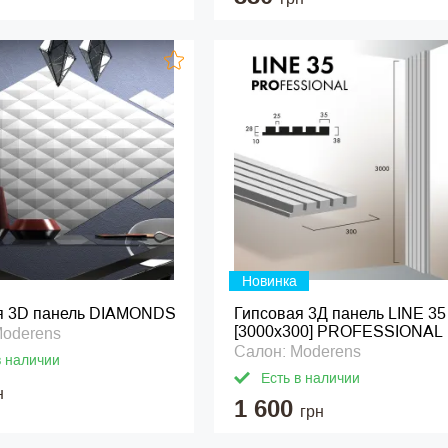
Новинка
я 3D панель DIAMONDS
Гипсовая 3Д панель LINE 35
[3000х300] PROFESSIONAL
Moderens
Салон: Moderens
в наличии
Есть в наличии
н
1 600
грн