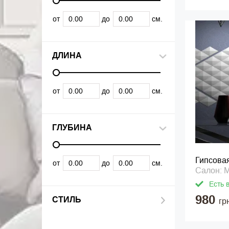
от
до
см.
ДЛИНА
от
до
см.
ГЛУБИНА
Гипсова
от
до
см.
Салон: 
Есть 
980
СТИЛЬ
гр