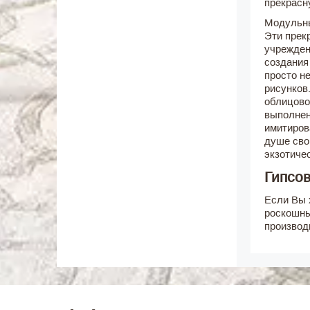
прекрасн
Модульны
Эти прек
учрежден
создания
просто н
рисунков
облицово
выполнен
имитиров
душе сво
экзотиче
Гипсо
Если Вы 
роскошны
производ