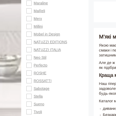
Maraline
MaReli
Merx
Millini
Mobel in Design
М'які 
NATUZZI EDITIONS
Якою має 
NATUZZI ITALIA
смаки і п
затишним
Neo Stil
Але де ж 
Perfecto
як підібр
ROSHE
Краща м
ROSSATTI
Наш гіпер
задоволен
Sabotage
будь-яког
Stella
Каталог м
Sueno
дивани
Tivoli
Безкарк