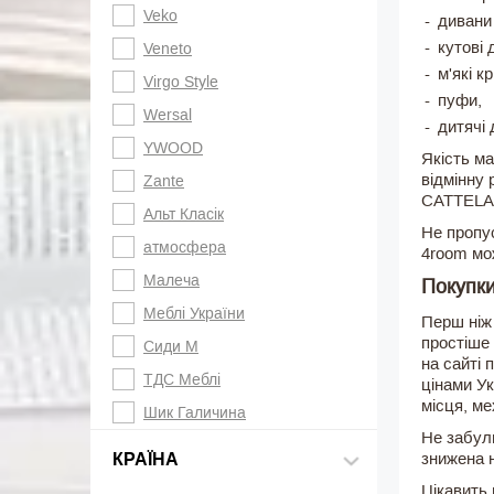
Veko
дивани 
кутові 
Veneto
м'які кр
Virgo Style
пуфи,
Wersal
дитячі 
YWOOD
Якість ма
відмінну 
Zante
CATTELAN,
Альт Класік
Не пропус
атмосфера
4room мож
Малеча
Покупки
Меблі України
Перш ніж
простіше 
Сиди М
на сайті 
ТДС Меблі
цінами Ук
місця, ме
Шик Галичина
Не забули
знижена н
КРАЇНА
Цікавить 