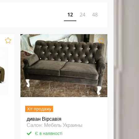
12
24
48
Хіт продажу
n
диван Вірсавія
Салон: Мебель Украины
Є в наявності