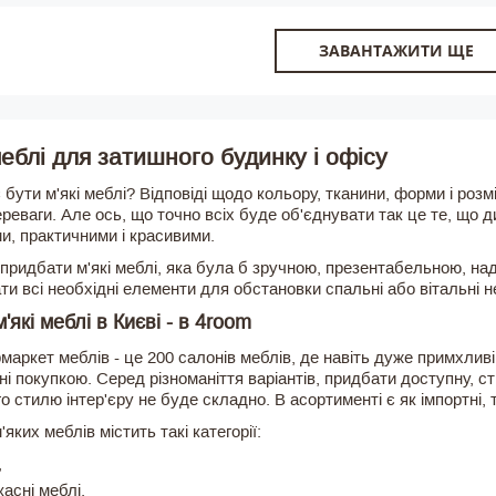
ЗАВАНТАЖИТИ ЩЕ
меблі для затишного будинку і офісу
бути м'які меблі? Відповіді щодо кольору, тканини, форми і розмі
ереваги. Але ось, що точно всіх буде об'єднувати так це те, що 
и, практичними і красивими.
придбати м'які меблі, яка була б зручною, презентабельною, над
ати всі необхідні елементи для обстановки спальні або вітальні
'які меблі в Києві - в 4room
маркет меблів - це 200 салонів меблів, де навіть дуже примхливі
і покупкою. Серед різноманіття варіантів, придбати доступну, с
о стилю інтер'єру не буде складно. В асортименті є як імпортні, т
'яких меблів містить такі категорії:
,
асні меблі,