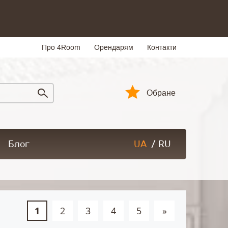
Про 4Room
Орендарям
Контакти
Обране
Блог
UA
/
RU
1
2
3
4
5
»