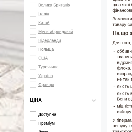
ціна якої
Велика Британія
фінансов
Італія
Замовити
Китай
товару са
Мультибрендовий
На що з
Нідерланди
Для того,
Польща
оббивни
тканини
США
відрізн
Туреччина
флока,
виправд
Україна
не так 
Франція
якість 
якість 
Вони ві
ЦІНА
міцніст
вибору 
Доступна
У гіперма
Преміум
пошуку то
трансформ