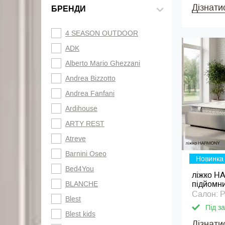
Дізнати
БРЕНДИ
4 SEASON OUTDOOR
ADK
Alberto Mario Ghezzani
Andrea Bizzotto
Andrea Fanfani
Ardihouse
ARTY REST
Atreve
Barnini Oseo
Новинка
Bed4You
ліжко H
BLANCHE
підйомн
Салон: P
Blest
Під з
Blest kids
Дізнати