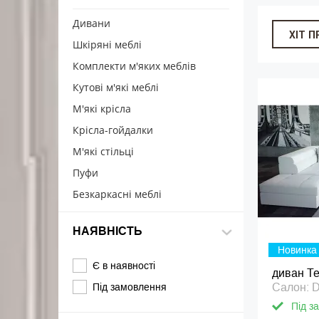
Дивани
ХІТ 
Шкіряні меблі
Комплекти м'яких меблів
Кутові м'які меблі
М'які крісла
Крісла-гойдалки
М'які стільці
Пуфи
Безкаркасні меблі
НАЯВНІСТЬ
Новинка
Є в наявності
диван Те
Під замовлення
Салон: 
Під з