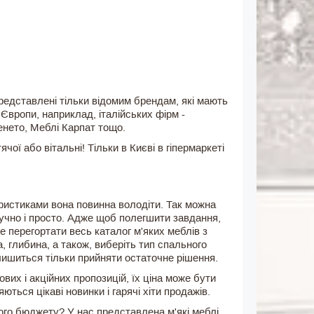
 представлені тільки відомим брендам, які мають
 Європи, наприклад, італійських фірм -
енето, Меблі Карпат тощо.
ї або вітальні! Тільки в Києві в гіпермаркеті
ристиками вона повинна володіти. Так можна
зручно і просто. Адже щоб полегшити завдання,
 перегортати весь каталог м'яких меблів з
, глибина, а також, виберіть тип спального
алишиться тільки прийняти остаточне рішення.
вих і акційних пропозицій, їх ціна може бути
ться цікаві новинки і гарячі хіти продажів.
го бюджету? У нас представлена ​​м'які меблі,