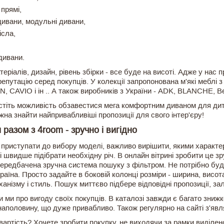
прямі,
дивани, модульні дивани,
ісла,
дивани.
теріалів, дизайн, рівень збірки - все буде на висоті. Адже у нас
репутацію серед покупців. У колекції запропонована м'які меблі з
 CAVIO і ін .. А також виробників з України - ADK, BLANCHE, В
тіть можливість обзавестися мега комфортним диваном для дитячо
на знайти найпривабливіші пропозиції для свого інтер'єру!
 разом з 4room - зручно і вигідно
 приступати до вибору моделі, важливо вирішити, якими характе
і швидше підібрати необхідну річ. В онлайн вітрині зробити це 
передбачена зручна система пошуку з фільтром. Не потрібно буде
раїна. Просто задайте в боковій колонці розміри - ширина, висота
ханізму і стиль. Пошук миттєво підбере відповідні пропозиції, з
 ми про вигоду своїх покупців. В каталозі завжди є багато знижко
аполовину, що дуже привабливо. Також регулярно на сайті з'являю
вартість? Хочете зробити покупку, не виходячи за рамки виділено