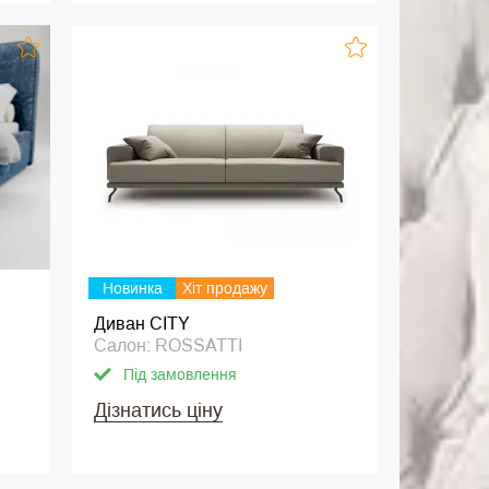
Новинка
Хіт продажу
Диван CITY
Салон: ROSSATTI
Під замовлення
Дізнатись ціну