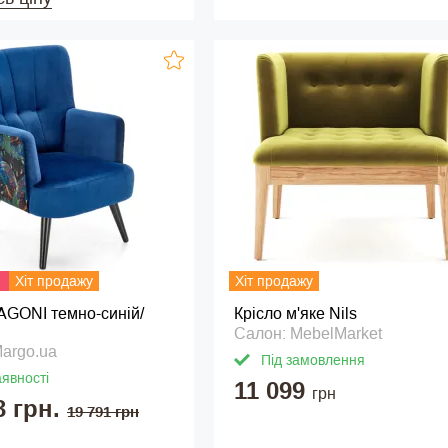
Хіт продажу
Хіт продажу
AGONI темно-синій/
Крісло м'яке Nils
Салон: MebelMarket
argo.ua
Під замовлення
аявності
11 099
грн
3 грн.
19 791 грн