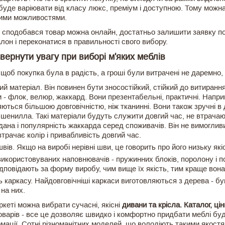
 буде варіювати від класу люкс, преміум і доступною. Тому можн
ими можливостями.
 сподобався товар можна онлайн, достатньо залишити заявку пок
лон і переконатися в правильності свого вибору.
вернути увагу при виборі м'яких меблів
 щоб покупка була в радість, а гроші були витрачені не даремно,
й матеріал. Він повинен бути зносостійкий, стійкий до витиранн
 - флок, велюр, жаккард. Вони презентабельні, практичні.
Наприк
яються більшою довговічністю, ніж тканинні. Вони також зручні в
 шенилла. Такі матеріали будуть служити довгий час, не втрачаю
ана і популярність жаккарда серед споживачів. Він не вимогливи
втрачає колір і привабливість довгий час.
швів. Якщо на виробі нерівні шви, це говорить про його низьку які
використовуваних наповнювачів - пружинних блоків, поролону і 
дповідають за форму виробу, чим вище їх якість, тим краще вон
ь каркасу. Найдовговічніші каркаси виготовляються з дерева - бу
на них.
ркеті можна вибрати сучасні, якісні
дивани та крісла. Каталог,
цін
варів - все це дозволяє швидко і комфортно придбати меблі буд
ації. Сотні різноманітних моделей, що володіють такими якостя