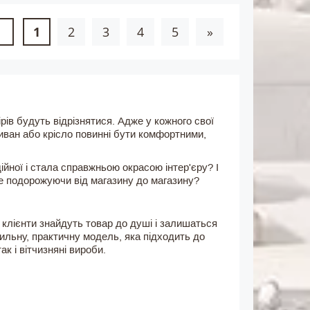
1
2
3
4
5
»
рів будуть відрізнятися. Адже у кожного свої
диван або крісло повинні бути комфортними,
ійної і стала справжньою окрасою інтер'єру? І
 не подорожуючи від магазину до магазину?
 клієнти знайдуть товар до душі і залишаться
тильну, практичну модель, яка підходить до
ак і вітчизняні вироби.