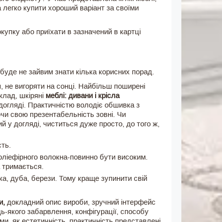
а легко купити хороший варіант за своїми
упку або приїхати в зазначений в картці
 буде не зайвим знати кілька корисних порад.
я, не вигоряти на сонці. Найбільш поширені
лад, шкіряні
меблі: дивани і крісла
 догляді. Практичністю володіє обшивка з
чи свою презентабельність зовні. Чи
й у догляді, чиститься дуже просто, до того ж,
сть.
поліефірного волокна-повинно бути високим.
а тримається.
ка, дуба, берези. Тому краще зупинити свій
и,
докладний опис вироби, зручний інтерфейс
ь-якого забарвлення, конфігурації, способу
ми, як
естетичність, практичність представлені