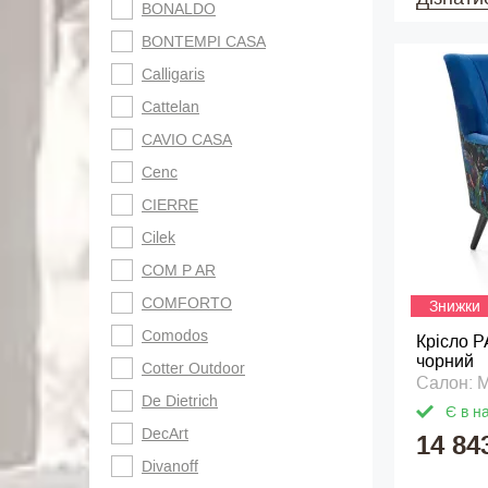
BONALDO
BONTEMPI CASA
Calligaris
Cattelan
CAVIO CASA
Cenc
CIERRE
Cilek
COM P AR
COMFORTO
Знижки
Comodos
Крісло P
чорний
Cotter Outdoor
Салон: M
De Dietrich
Є в н
DecArt
14 84
Divanoff