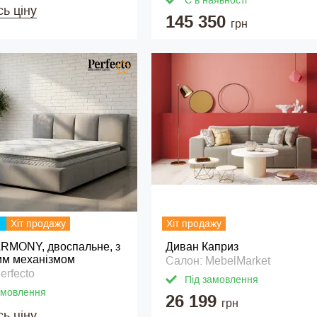
Є в наявності
сь ціну
145 350
грн
Хіт продажу
Хіт продажу
ARMONY, двоспальне, з
Диван Каприз
им механізмом
Салон: MebelMarket
erfecto
Під замовлення
амовлення
26 199
грн
сь ціну