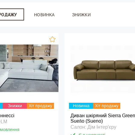
НОВИНКА
ЗНИЖКИ
ПРОДАЖУ
Знижки
Хіт продажу
Новинка
Хіт продажу
ннессі
Диван шкіряний Sierra Gree
Sueño (Sueno)
DLM
Салон: Дім Інтер'єру
амовлення