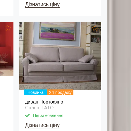
Дізнатись ціну
Новинка
Хіт продажу
диван Портофіно
Салон: LATO
Під замовлення
Дізнатись ціну