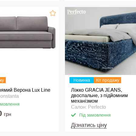
жу
Новинка
Хіт продажу
рямий Верона Lux Line
Ліжко GRACIA JEANS,
двоспальне, з підйомним
onstanta
механізмом
амовлення
Салон: Perfecto
0
грн
Під замовлення
Дізнатись ціну