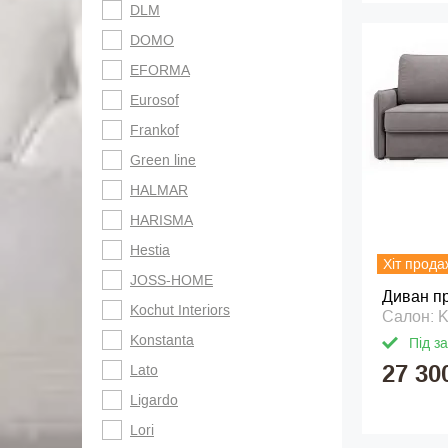
DLM
DOMO
EFORMA
Eurosof
Frankof
Green line
HALMAR
HARISMA
Hestia
Хіт прода
JOSS-HOME
Диван п
Kochut Interiors
Салон: K
Konstanta
Під з
27 30
Lato
Ligardo
Lori