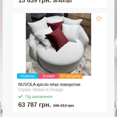
13 639 грн.
28 414 грн
Новинка
Знижки
Хіт продажу
NUVOLA крісло relax поворотне
Салон: Mobel in Design
Під замовлення
63 787 грн.
106 313 грн