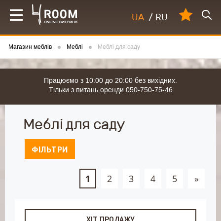
UA
/
RU
Магазин меблів
Меблі
Меблі для саду
Працюємо з 10:00 до 20:00 без вихідних.
Тільки з питань оренди 050-750-75-46
Меблі для саду
ФІЛЬТРИ
1
2
3
4
5
»
ХІТ ПРОДАЖУ