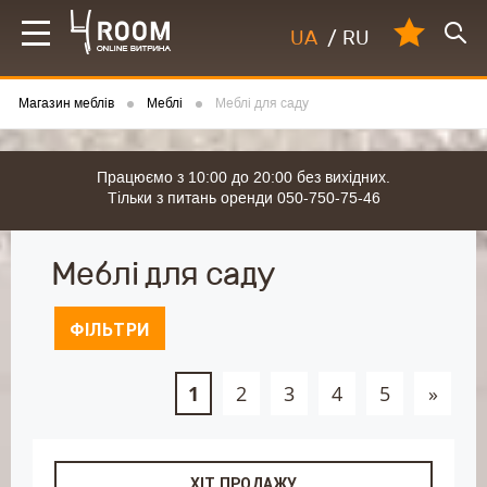
UA
/
RU
Магазин меблів
Меблі
Меблі для саду
Працюємо з 10:00 до 20:00 без вихідних.
Тільки з питань оренди 050-750-75-46
Меблі для саду
ФІЛЬТРИ
1
2
3
4
5
»
ХІТ ПРОДАЖУ