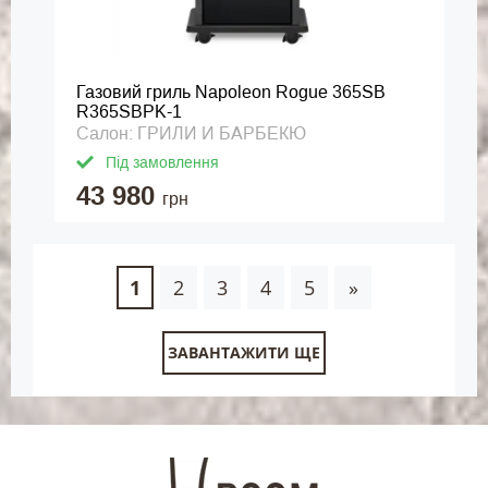
Газовий гриль Napoleon Rogue 365SB
R365SBPK-1
Салон: ГРИЛИ И БАРБЕКЮ
Під замовлення
43 980
грн
1
2
3
4
5
»
ЗАВАНТАЖИТИ ЩЕ