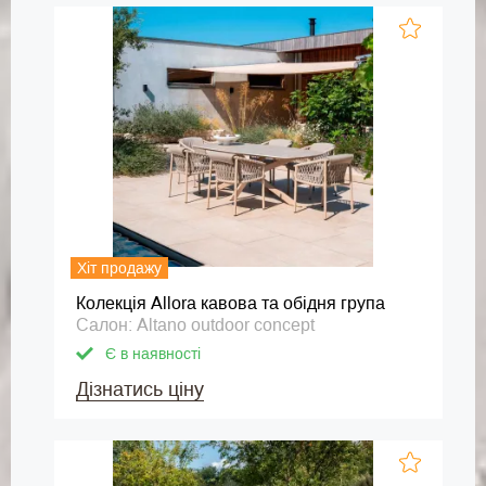
Хіт продажу
Колекція Allora кавова та обідня група
Салон: Altano outdoor concept
Є в наявності
Дізнатись ціну