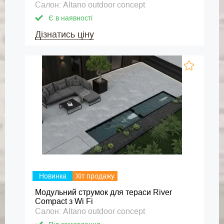
Салон: Altano outdoor concept
Є в наявності
Дізнатись ціну
Новинка
Хіт продажу
Модульний струмок для тераси River
Compact з Wi Fi
Салон: Altano outdoor concept