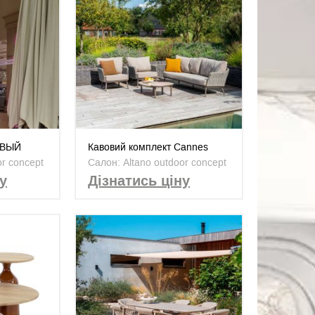
ОВЫЙ
Кавовий комплект Cannes
LOPE ОТ
Terre
or concept
Салон: Altano outdoor concept
у
Дізнатись ціну