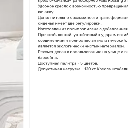
Кресло-качалка-трансформер Folio Rocking от
Удобное кресло с возможностью превращения
качалку
Дополнительно к возможности трансформаци
сиденья имеет две регулировки.
Изготовлен из полипропилена с добавлениеи
Прочный, легкий, устойчивый к ударам, изги
соединениям и полностью антистатический,
является экологически чистым материалом.
Рекомендован к использованию на улице и вну
бассейна.
Доступная палитра - 5 цветов.
Допустимая нагрузка - 120 кг. Кресла штабе