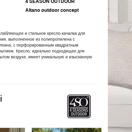
4 SEASON OUTDOOR
Altano outdoor concept
асслабляющее и стильное кресло-качалка для
ния, выполненное из полипропилена с
локна, с перфорированным квадратным
рытием. Кресло, идеально подходящее для
рытом воздухе, имеет уникальную и изысканную
і