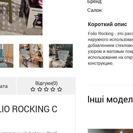
Бренд:
Салон:
Короткий опис
Folio Rocking - это р
наружного использова
добавлением стеклово
узором и матовым пок
использования на отк
конструкцию.
Відгуки(
0
)
лата
Інші модел
IO ROCKING С