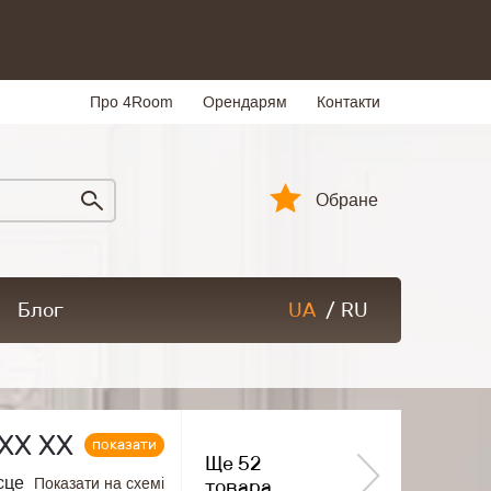
Про 4Room
Орендарям
Контакти
Обране
Блог
UA
/
RU
ХХ ХХ
показати
Ще 52
сце
Показати на схемі
товара