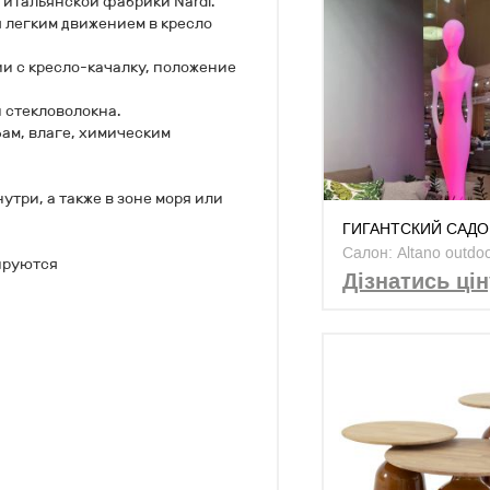
 итальянской фабрики Nardi.
 легким движением в кресло
и с кресло-качалку, положение
 стекловолокна.
бам, влаге, химическим
три, а также в зоне моря или
ГИГАНТСКИЙ САД
СВЕТИЛЬНИК PENE
Салон: Altano outdo
лируются
MYYOUR
Дізнатись цін