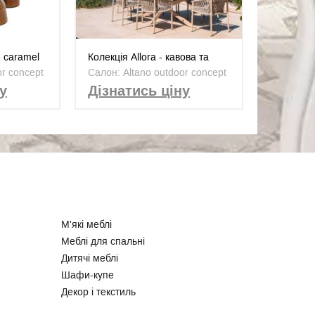
 caramel
Колекція Allora - кавова та
обідня група
or concept
Салон: Altano outdoor concept
у
Дізнатись ціну
М'які меблі
Меблі для спальні
Дитячі меблі
Шафи-купе
Декор і текстиль