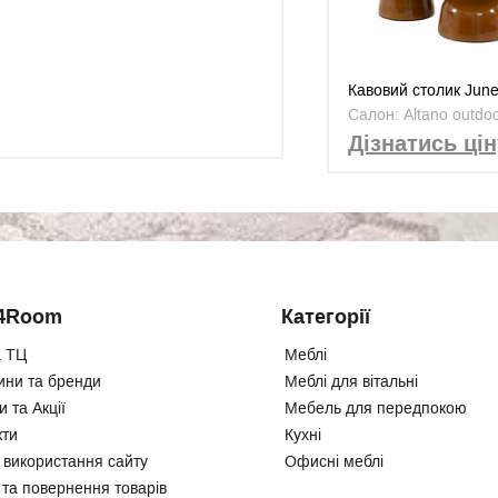
Кавовий столик June
Салон: Altano outdo
Дізнатись цін
4Room
Категорії
 ТЦ
Меблі
ини та бренди
Меблі для вітальні
 та Акції
Мебель для передпокою
кти
Кухні
 використання сайту
Офисні меблі
 та повернення товарів