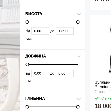
ВИСОТА
від
до
см.
ДОВЖИНА
від
до
см.
Вугільни
Premium
Салон:
ГЛИБИНА
Є в н
18 00