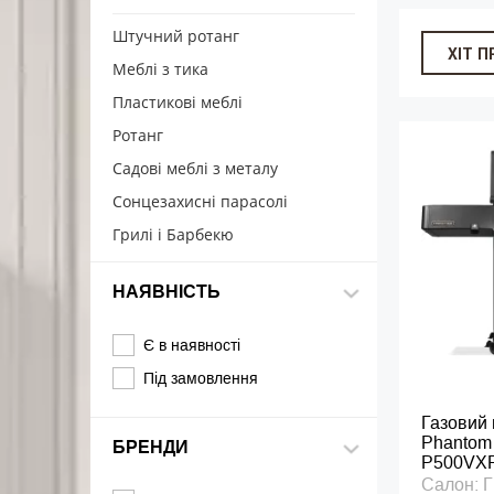
Штучний ротанг
ХІТ 
Меблі з тика
Пластикові меблі
Ротанг
Садові меблі з металу
Сонцезахисні парасолі
Грилі і Барбекю
НАЯВНІСТЬ
Є в наявності
Під замовлення
Газовий 
Phantom
БРЕНДИ
P500VX
Салон: