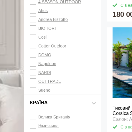
4 SEASON OUTDOOR
Є в н
Ahos
180 0
Andrea Bizzotto
BIOHORT
Cosi
Cotter Outdoor
DOMO
Napoleon
NARDI
OUTTRADE
Sueno
КРАЇНА
Тиковий 
Corsica
Велика Британія
Салон: A
Німеччина
Є в н