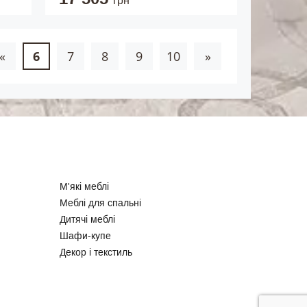
грн
«
6
7
8
9
10
»
М'які меблі
Меблі для спальні
Дитячі меблі
Шафи-купе
Декор і текстиль