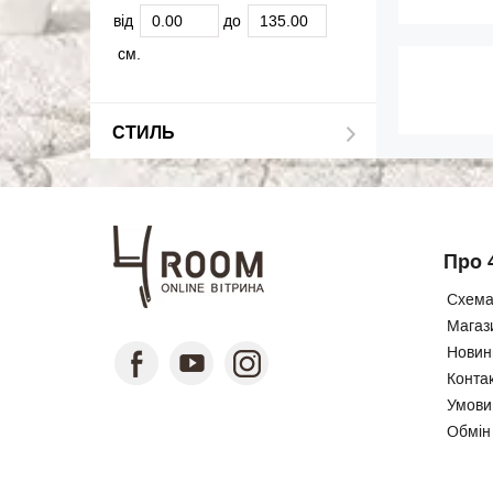
від
до
см.
СТИЛЬ
Про 
Схема
Магаз
Новини
Конта
Умови
Обмін