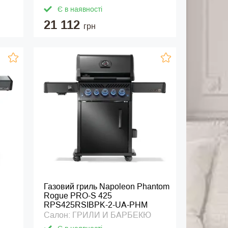
Є в наявності
21 112
грн
Газовий гриль Napoleon Phantom
Rogue PRO-S 425
RPS425RSIBPK-2-UA-PHM
Салон: ГРИЛИ И БАРБЕКЮ