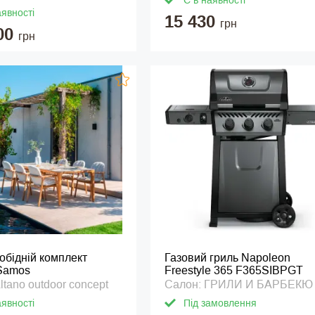
Є в наявності
аявності
15 430
грн
00
грн
обідній комплект
Газовий гриль Napoleon
 Samos
Freestyle 365 F365SIBPGT
ltano outdoor concept
Салон: ГРИЛИ И БАРБЕКЮ
аявності
Під замовлення