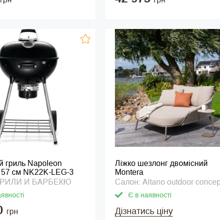
й гриль Napoleon
Ліжко шезлонг двомісний
 57 см NK22K-LEG-3
Montera
 ГРИЛИ И БАРБЕКЮ
Салон: Altano outdoor concep
аявності
Є в наявності
0
Дізнатись ціну
грн