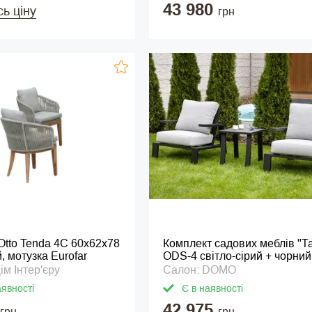
43 980
сь ціну
грн
Otto Tenda 4C 60х62х78
Комплект садових меблів "Т
, мотузка Eurofar
ODS-4 світло-сірий + чорний
ім Інтер'єру
Салон: DOMO
аявності
Є в наявності
42 975
грн
грн