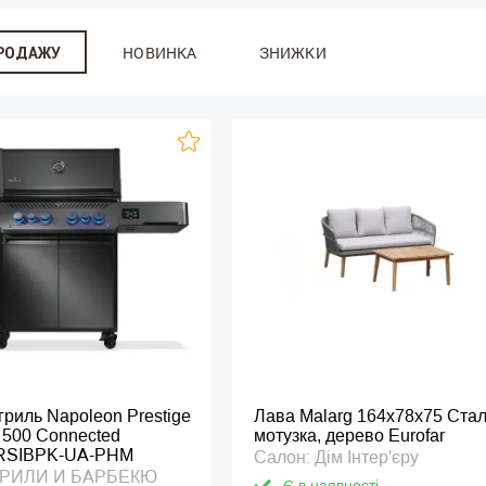
НОВИНКА
ЗНИЖКИ
ПРОДАЖУ
гриль Napoleon Prestige
Лава Malarg 164х78х75 Стал
 500 Connected
мотузка, дерево Eurofar
RSIBPK-UA-PHM
Салон: Дім Інтер'єру
 ГРИЛИ И БАРБЕКЮ