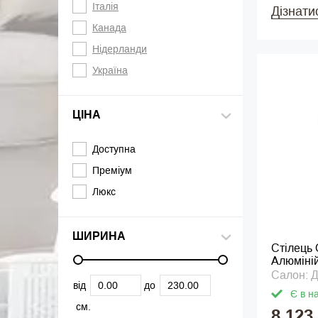
Італія
Дізнати
Канада
Нідерланди
Україна
ЦІНА
Доступна
Преміум
Люкс
ШИРИНА
Стілець 
Алюміній
Салон: Д
від
до
Є в н
см.
8 123