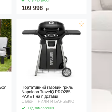
Є в наявності
109 998
грн
ахо"
Портативний газовий гриль
Napoleon TravelQ PRO285-
PAKET на підставці
Салон: ГРИЛИ И БАРБЕКЮ
Під замовлення