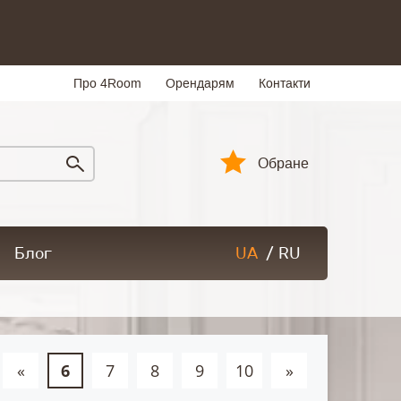
Про 4Room
Орендарям
Контакти
Обране
Блог
UA
/
RU
«
6
7
8
9
10
»