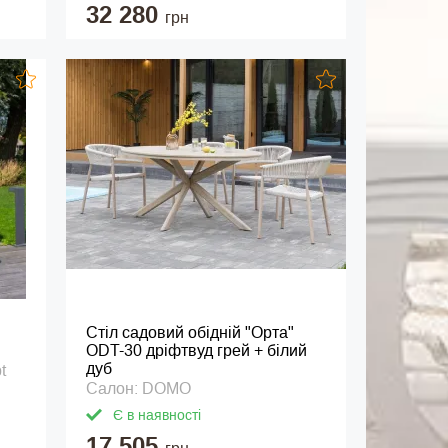
32 280
грн
Стіл садовий обідній "Орта"
ODT-30 дріфтвуд грей + білий
дуб
t
Салон: DOMO
Є в наявності
17 505