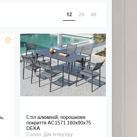
12
24
48
ь,
Стіл алюміній, порошкове
покриття AC1571 160х90х75
DEKA
Салон: Дім Інтер'єру