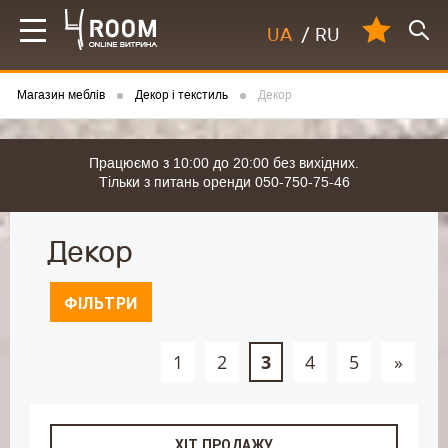
UA
/
RU
Магазин меблів
Декор і текстиль
Декор
Працюємо з 10:00 до 20:00 без вихідних.
Тільки з питань оренди 050-750-75-46
Декор
ФІЛЬТРИ
1
2
3
4
5
»
ХІТ ПРОДАЖУ