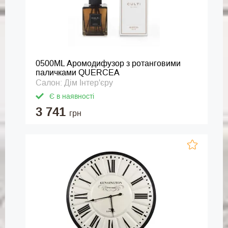
0500ML Аромодифузор з ротанговими
паличками QUERCEA
Салон: Дім Інтер'єру
Є в наявності
3 741
грн