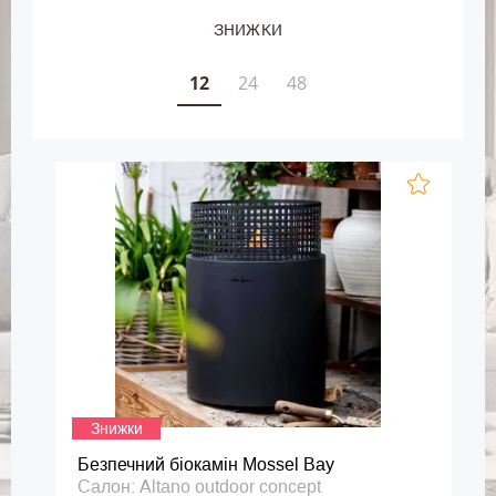
ЗНИЖКИ
12
24
48
Знижки
Безпечний біокамін Mossel Bay
Салон: Altano outdoor concept