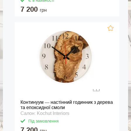
Є в наявності
7 200
грн
Континуум — настінний годинник з дерева
та епоксидної смоли
Салон: Kochut Interiors
Під замовлення
7 200
грн