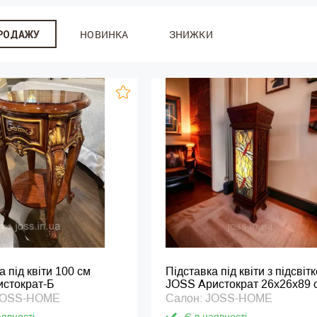
НОВИНКА
ЗНИЖКИ
ПРОДАЖУ
а під квіти 100 см
Підставка під квіти з підсвіт
стократ-Б
JOSS Аристократ 26х26х89 
 JOSS-HOME
Салон: JOSS-HOME