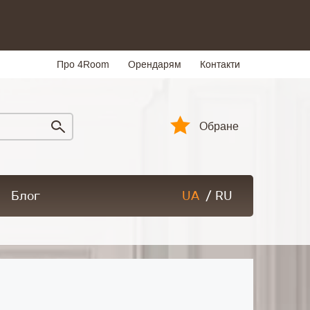
Про 4Room
Орендарям
Контакти
Обране
Блог
UA
/
RU