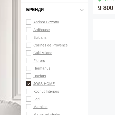
Є в н
9 800
БРЕНДИ
Andrea Bizzotto
Ardihouse
Buldans
Collines de Provence
Culti Milano
Florero
Hermanus
Hoefats
JOSS-HOME
Kochut Interiors
Lori
Maraline
Matiss art studio