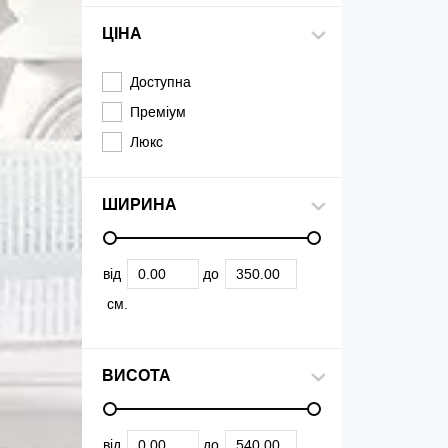
ЦІНА
Доступна
Преміум
Люкс
ШИРИНА
від
до
см.
ВИСОТА
від
до