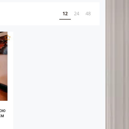
12
24
48
кою
см