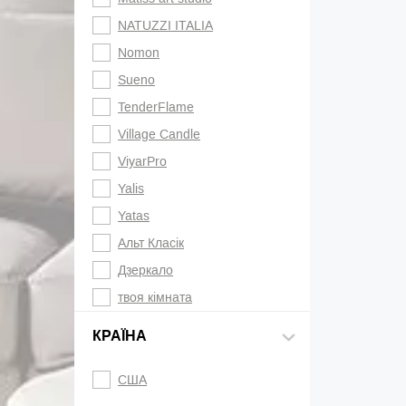
NATUZZI ITALIA
Nomon
Sueno
TenderFlame
Village Candle
ViyarPro
Yalis
Yatas
Альт Класік
Дзеркало
твоя кімната
КРАЇНА
США