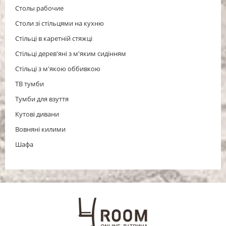
Столы рабочие
Столи зі стільцями на кухню
Стільці в каретній стяжці
Стільці дерев'яні з м'яким сидінням
Стільці з м'якою оббивкою
ТВ тумби
Тумби для взуття
Кутові дивани
Вовняні килими
Шафа