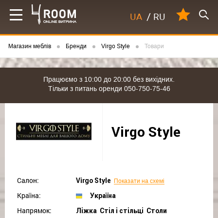
UA
/
RU
Магазин меблів
Бренди
Virgo Style
Товари
Працюємо з 10:00 до 20:00 без вихідних.
Тільки з питань оренди 050-750-75-46
Virgo Style
Салон:
Virgo Style
Показати на схемі
Країна:
Україна
Напрямок:
Ліжка Cтіл і стільці Столи