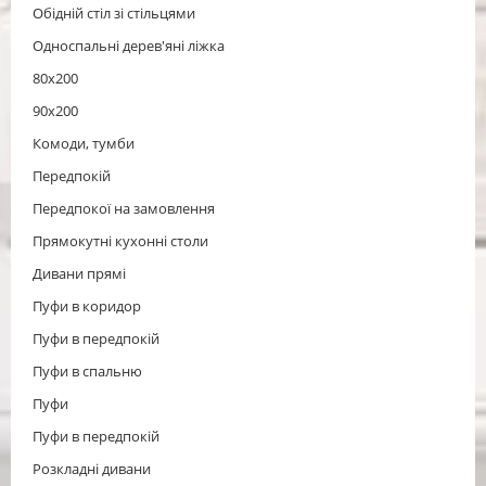
Обідній стіл зі стільцями
Односпальні дерев'яні ліжка
80х200
90х200
Комоди, тумби
Передпокій
Передпокої на замовлення
Прямокутні кухонні столи
Дивани прямі
Пуфи в коридор
Пуфи в передпокій
Пуфи в спальню
Пуфи
Пуфи в передпокій
Розкладні дивани