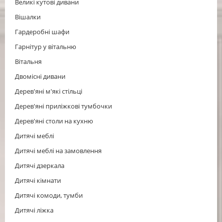
Великі кутові дивани
Вішалки
Гардеробні шафи
Гарнітур у вітальню
Вітальня
Двомісні дивани
Дерев'яні м'які стільці
Дерев'яні приліжкові тумбочки
Дерев'яні столи на кухню
Дитячі меблі
Дитячі меблі на замовлення
Дитячі дзеркала
Дитячі кімнати
Дитячі комоди, тумби
Дитячі ліжка