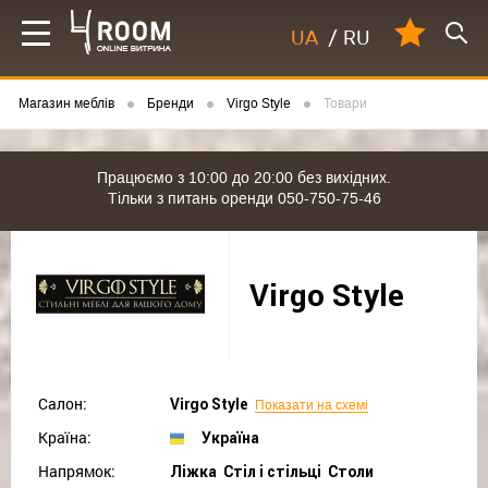
UA
/
RU
Магазин меблів
Бренди
Virgo Style
Товари
Працюємо з 10:00 до 20:00 без вихідних.
Тільки з питань оренди 050-750-75-46
Virgo Style
Салон:
Virgo Style
Показати на схемі
Країна:
Україна
Напрямок:
Ліжка Cтіл і стільці Столи