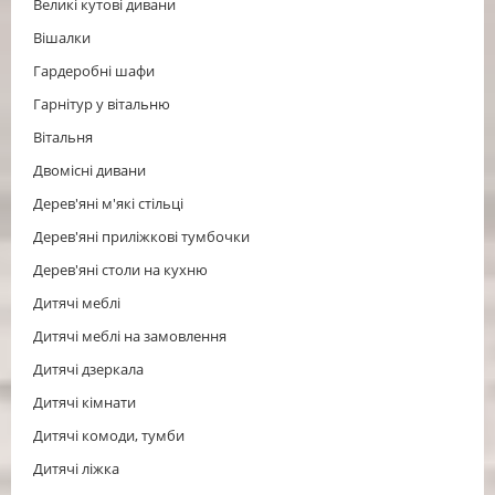
Великі кутові дивани
Вішалки
Гардеробні шафи
Гарнітур у вітальню
Вітальня
Двомісні дивани
Дерев'яні м'які стільці
Дерев'яні приліжкові тумбочки
Дерев'яні столи на кухню
Дитячі меблі
Дитячі меблі на замовлення
Дитячі дзеркала
Дитячі кімнати
Дитячі комоди, тумби
Дитячі ліжка