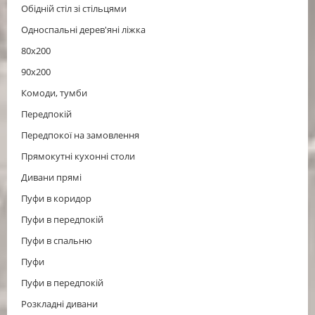
Обідній стіл зі стільцями
Односпальні дерев'яні ліжка
80х200
90х200
Комоди, тумби
Передпокій
Передпокої на замовлення
Прямокутні кухонні столи
Дивани прямі
Пуфи в коридор
Пуфи в передпокій
Пуфи в спальню
Пуфи
Пуфи в передпокій
Розкладні дивани