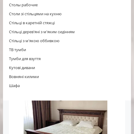
Столы рабочие
Столи зі стільцями на кухню
Стільці в каретній стяжці
Стільці дерев'яні з м'яким сидінням
Стільці з м'якою оббивкою
ТВ тумби
Тумби для взуття
Кутові дивани
Вовняні килими
Шафа