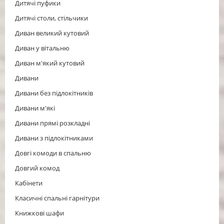
Дитячі пуфики
Дитячі столи, стільчики
Диван великий кутовий
Диван у вітальню
Диван м'який кутовий
Дивани
Дивани без підлокітників
Дивани м'які
Дивани прямі розкладні
Дивани з підлокітниками
Довгі комоди в спальню
Довгий комод
Кабінети
Класичні спальні гарнітури
Книжкові шафи