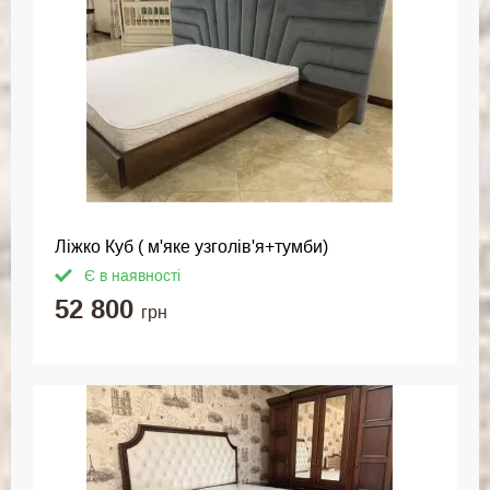
Ліжко Куб ( м'яке узголів'я+тумби)
Є в наявності
52 800
грн