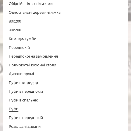
Обідній стіл зі стільцями
Односпальні дерев'яні ліжка
80х200
90х200
Комоди, тумби
Передпокій
Передпокої на замовлення
Прямокутні кухонні столи
Дивани прямі
Пуфи в коридор
Пуфи в передпокій
Пуфи в спальню
Пуфи
Пуфи в передпокій
Розкладні дивани