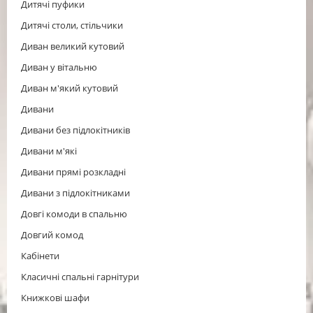
Дитячі пуфики
Дитячі столи, стільчики
Диван великий кутовий
Диван у вітальню
Диван м'який кутовий
Дивани
Дивани без підлокітників
Дивани м'які
Дивани прямі розкладні
Дивани з підлокітниками
Довгі комоди в спальню
Довгий комод
Кабінети
Класичні спальні гарнітури
Книжкові шафи