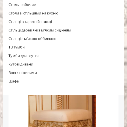
Столы рабочие
Столи зі стільцями на кухню
Стільці в каретній стяжці
Стільці дерев'яні з м'яким сидінням
Стільці з м'якою оббивкою
ТВ тумби
Тумби для взуття
Кутові дивани
Вовняні килими
Шафа