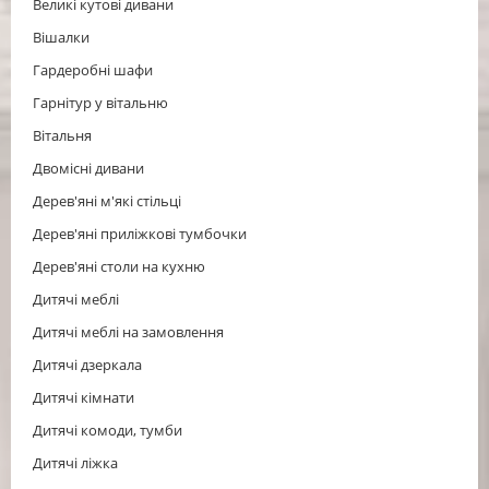
Великі кутові дивани
Вішалки
Гардеробні шафи
Гарнітур у вітальню
Вітальня
Двомісні дивани
Дерев'яні м'які стільці
Дерев'яні приліжкові тумбочки
Дерев'яні столи на кухню
Дитячі меблі
Дитячі меблі на замовлення
Дитячі дзеркала
Дитячі кімнати
Дитячі комоди, тумби
Дитячі ліжка