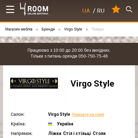
UA
/
RU
Магазин меблів
Бренди
Virgo Style
Товари
Працюємо з 10:00 до 20:00 без вихідних.
Тільки з питань оренди 050-750-75-46
Virgo Style
Салон:
Virgo Style
Показати на схемі
Країна:
Україна
Напрямок:
Ліжка Cтіл і стільці Столи