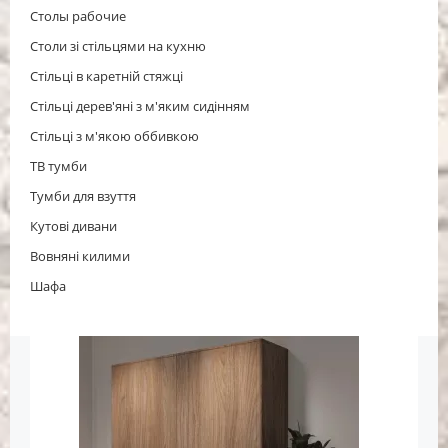
Столы рабочие
Столи зі стільцями на кухню
Стільці в каретній стяжці
Стільці дерев'яні з м'яким сидінням
Стільці з м'якою оббивкою
ТВ тумби
Тумби для взуття
Кутові дивани
Вовняні килими
Шафа