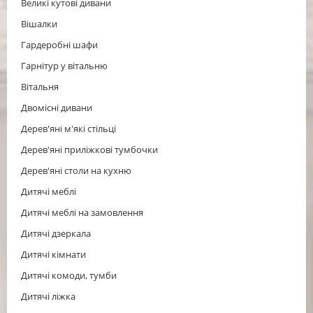
Великі кутові дивани
Вішалки
Гардеробні шафи
Гарнітур у вітальню
Вітальня
Двомісні дивани
Дерев'яні м'які стільці
Дерев'яні приліжкові тумбочки
Дерев'яні столи на кухню
Дитячі меблі
Дитячі меблі на замовлення
Дитячі дзеркала
Дитячі кімнати
Дитячі комоди, тумби
Дитячі ліжка