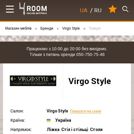
UA
/
RU
Магазин меблів
Бренди
Virgo Style
Товари
Працюємо з 10:00 до 20:00 без вихідних.
Тільки з питань оренди 050-750-75-46
Virgo Style
Салон:
Virgo Style
Показати на схемі
Країна:
Україна
Напрямок:
Ліжка Cтіл і стільці Столи