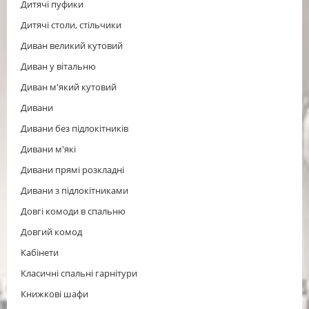
Дитячі пуфики
Дитячі столи, стільчики
Диван великий кутовий
Диван у вітальню
Диван м'який кутовий
Дивани
Дивани без підлокітників
Дивани м'які
Дивани прямі розкладні
Дивани з підлокітниками
Довгі комоди в спальню
Довгий комод
Кабінети
Класичні спальні гарнітури
Книжкові шафи