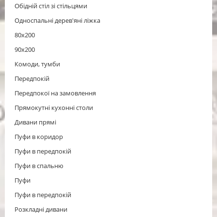
Обідній стіл зі стільцями
Односпальні дерев'яні ліжка
80х200
90х200
Комоди, тумби
Передпокій
Передпокої на замовлення
Прямокутні кухонні столи
Дивани прямі
Пуфи в коридор
Пуфи в передпокій
Пуфи в спальню
Пуфи
Пуфи в передпокій
Розкладні дивани