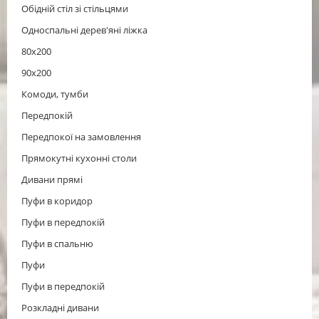
Обідній стіл зі стільцями
Односпальні дерев'яні ліжка
80х200
90х200
Комоди, тумби
Передпокій
Передпокої на замовлення
Прямокутні кухонні столи
Дивани прямі
Пуфи в коридор
Пуфи в передпокій
Пуфи в спальню
Пуфи
Пуфи в передпокій
Розкладні дивани