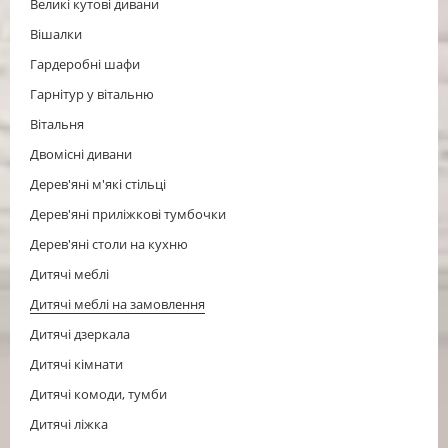
Великі кутові дивани
Вішалки
Гардеробні шафи
Гарнітур у вітальню
Вітальня
Двомісні дивани
Дерев'яні м'які стільці
Дерев'яні приліжкові тумбочки
Дерев'яні столи на кухню
Дитячі меблі
Дитячі меблі на замовлення
Дитячі дзеркала
Дитячі кімнати
Дитячі комоди, тумби
Дитячі ліжка