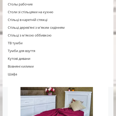
Столы рабочие
Столи зі стільцями на кухню
Стільці в каретній стяжці
Стільці дерев'яні з м'яким сидінням
Стільці з м'якою оббивкою
ТВ тумби
Тумби для взуття
Кутові дивани
Вовняні килими
Шафа