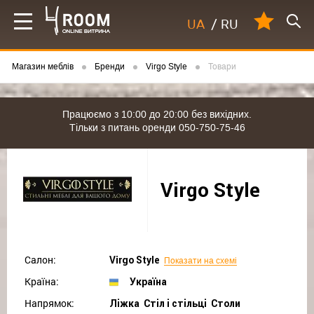
UA
/
RU
Магазин меблів
Бренди
Virgo Style
Товари
Працюємо з 10:00 до 20:00 без вихідних.
Тільки з питань оренди 050-750-75-46
Virgo Style
Салон:
Virgo Style
Показати на схемі
Країна:
Україна
Напрямок:
Ліжка Cтіл і стільці Столи