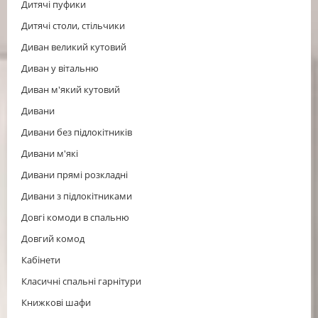
Дитячі пуфики
Дитячі столи, стільчики
Диван великий кутовий
Диван у вітальню
Диван м'який кутовий
Дивани
Дивани без підлокітників
Дивани м'які
Дивани прямі розкладні
Дивани з підлокітниками
Довгі комоди в спальню
Довгий комод
Кабінети
Класичні спальні гарнітури
Книжкові шафи