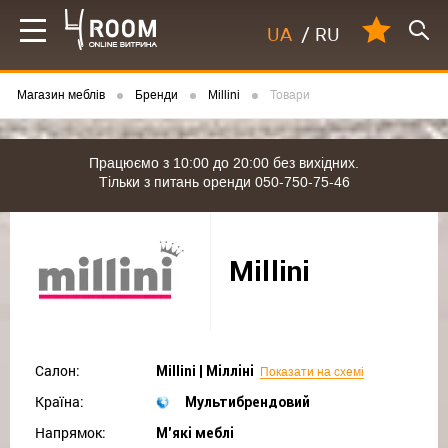
UA
/
RU
Магазин меблів
Бренди
Millini
Товари
Працюємо з 10:00 до 20:00 без вихідних.
Тільки з питань оренди 050-750-75-46
Millini
Салон:
Millini | Мілліні
Показати на схемі
Країна:
Мультибрендовий
Напрямок:
М'які меблі