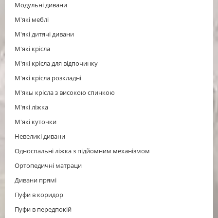
Модульні дивани
М'які меблі
М'які дитячі дивани
М'які крісла
М'які крісла для відпочинку
М'які крісла розкладні
М'якы крісла з високою спинкою
М'які ліжка
М'які куточки
Невеликі дивани
Односпальні ліжка з підйомним механізмом
Ортопедичні матраци
Дивани прямі
Пуфи в коридор
Пуфи в передпокій