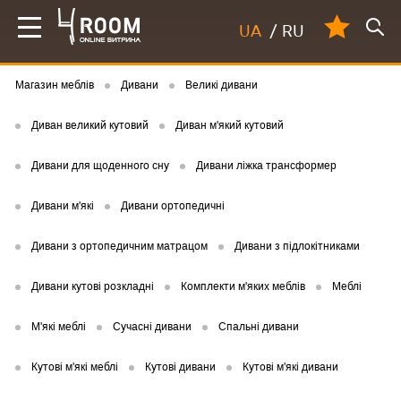
UA
/
RU
Магазин меблів
Дивани
Великі дивани
Диван великий кутовий
Диван м'який кутовий
Дивани для щоденного сну
Дивани ліжка трансформер
Дивани м'які
Дивани ортопедичні
Дивани з ортопедичним матрацом
Дивани з підлокітниками
Дивани кутові розкладні
Комплекти м'яких меблів
Меблі
М'які меблі
Сучасні дивани
Спальні дивани
Кутові м'які меблі
Кутові дивани
Кутові м'які дивани