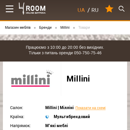
UA
/
RU
Магазин меблів
Бренди
Millini
Товари
Працюємо з 10:00 до 20:00 без вихідних.
Тільки з питань оренди 050-750-75-46
Millini
Салон:
Millini | Мілліні
Показати на схемі
Країна:
Мультибрендовий
Напрямок:
М'які меблі