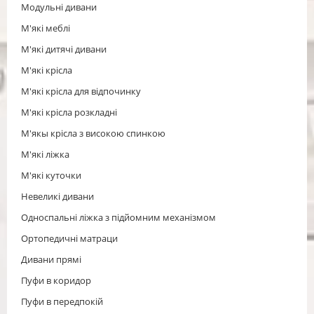
Модульні дивани
М'які меблі
М'які дитячі дивани
М'які крісла
М'які крісла для відпочинку
М'які крісла розкладні
М'якы крісла з високою спинкою
М'які ліжка
М'які куточки
Невеликі дивани
Односпальні ліжка з підйомним механізмом
Ортопедичні матраци
Дивани прямі
Пуфи в коридор
Пуфи в передпокій