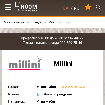
UA
/
RU
Магазин меблів
Бренди
Millini
Товари
Працюємо з 10:00 до 20:00 без вихідних.
Тільки з питань оренди 050-750-75-46
Millini
Салон:
Millini | Мілліні
Показати на схемі
Країна:
Мультибрендовий
Напрямок:
М'які меблі