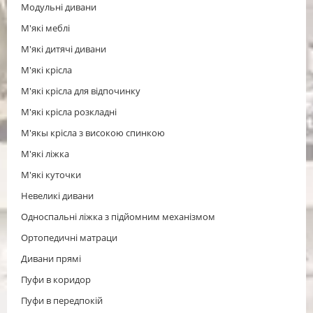
Модульні дивани
М'які меблі
М'які дитячі дивани
М'які крісла
М'які крісла для відпочинку
М'які крісла розкладні
М'якы крісла з високою спинкою
М'які ліжка
М'які куточки
Невеликі дивани
Односпальні ліжка з підйомним механізмом
Ортопедичні матраци
Дивани прямі
Пуфи в коридор
Пуфи в передпокій