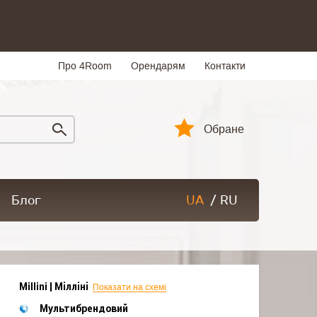
Про 4Room
Орендарям
Контакти
Обране
Блог
UA
/
RU
Millini | Мілліні
Показати на схемі
Мультибрендовий