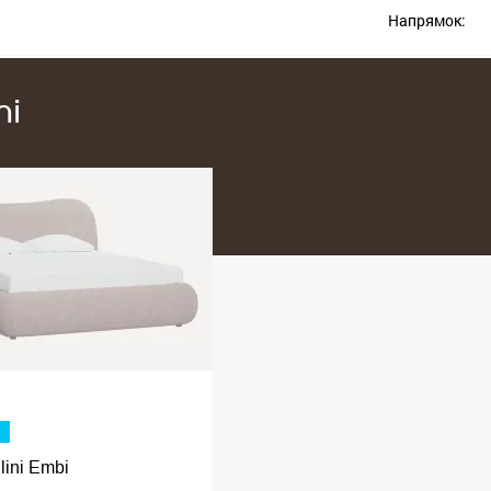
Напрямок:
ni
lini Embi