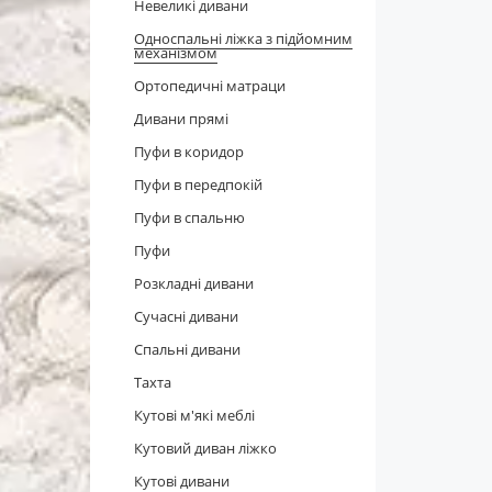
Невеликі дивани
Односпальні ліжка з підйомним
механізмом
Ортопедичні матраци
Дивани прямі
Пуфи в коридор
Пуфи в передпокій
Пуфи в спальню
Пуфи
Розкладні дивани
Сучасні дивани
Спальні дивани
Тахта
Кутові м'які меблі
Кутовий диван ліжко
Кутові дивани