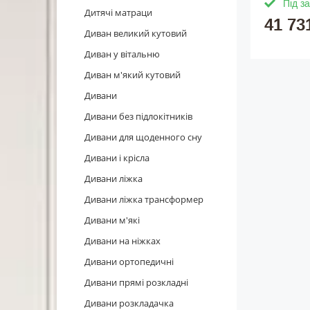
Під з
Дитячі матраци
41 73
Диван великий кутовий
Диван у вітальню
Диван м'який кутовий
Дивани
Дивани без підлокітників
Дивани для щоденного сну
Дивани і крісла
Дивани ліжка
Дивани ліжка трансформер
Дивани м'які
Дивани на ніжках
Дивани ортопедичні
Дивани прямі розкладні
Дивани розкладачка