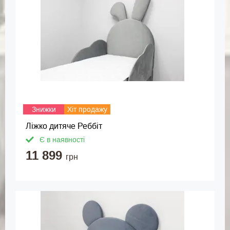
Знижки
Хіт продажу
Ліжко дитяче Реббіт
Є в наявності
11 899
грн