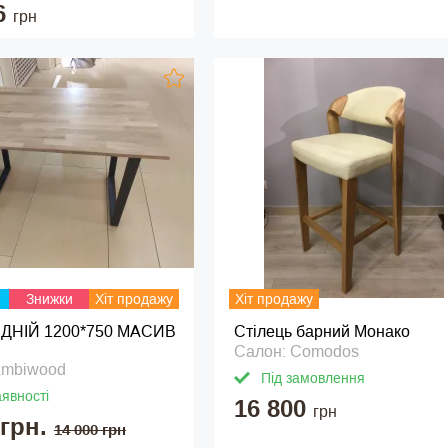
6
грн
Знижки
Хіт продажу
Хіт продажу
ІДНІЙ 1200*750 МАСИВ
Стілець барний Монако
Салон: Comodos
Ambiwood
Під замовлення
аявності
16 800
грн
 грн.
14 000 грн