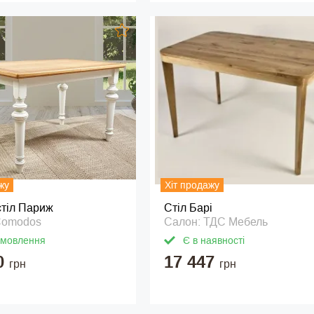
жу
Хіт продажу
стіл Париж
Стіл Барі
Comodos
Салон: ТДС Мебель
амовлення
Є в наявності
0
17 447
грн
грн