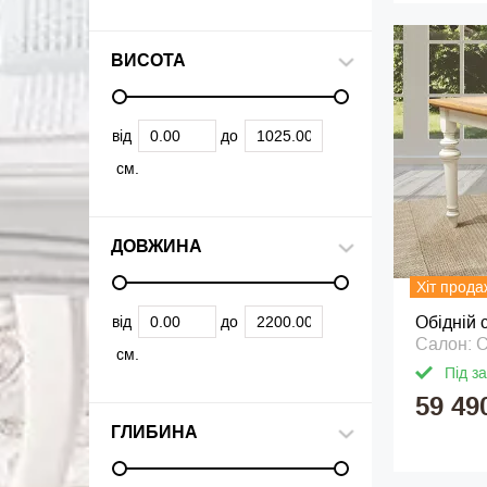
ВИСОТА
від
до
см.
ДОВЖИНА
Хіт прода
від
до
Обідній 
Салон: 
см.
Під з
59 49
ГЛИБИНА