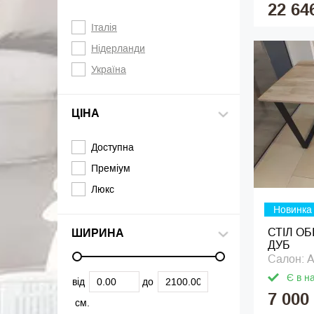
22 64
Італія
Нідерланди
Україна
ЦІНА
Доступна
Преміум
Люкс
Новинка
СТІЛ ОБ
ШИРИНА
ДУБ
Салон: 
Є в н
від
до
7 000
см.