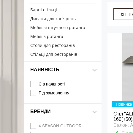
Барні стільці
ХІТ 
Дивани для кав'ярень
Меблі зі штучного ротанга
Меблі з ротанга
Столи для ресторанів
Стільці для ресторанів
НАЯВНІСТЬ
Є в наявності
Під замовлення
Новинка
БРЕНДИ
Стіл "AL
160(+50)
Салон:
4 SEASON OUTDOOR