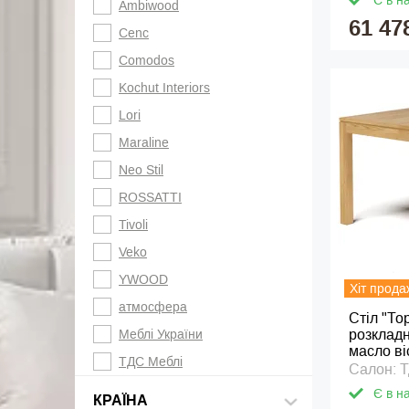
Є в н
Ambiwood
61 47
Cenc
Comodos
Kochut Interiors
Lori
Maraline
Neo Stil
ROSSATTI
Tivoli
Veko
YWOOD
Хіт прода
атмосфера
Стіл "То
Меблі України
розкладн
масло ві
ТДС Меблі
Салон: 
Є в н
КРАЇНА