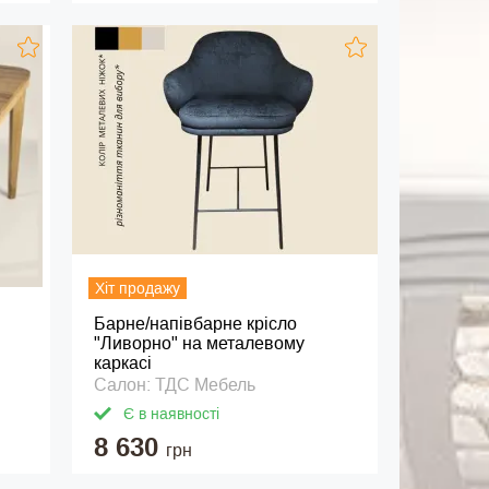
Хіт продажу
Барне/напівбарне крісло
"Ливорно" на металевому
каркасі
Салон: ТДС Мебель
Є в наявності
8 630
грн