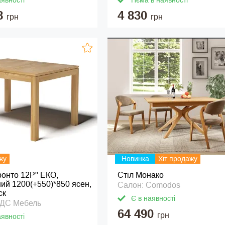
аявності
Нєма в наявності
8
4 830
грн
грн
жу
Новинка
Хіт продажу
ронто 12Р" ЕКО,
Стіл Монако
ий 1200(+550)*850 ясен,
Салон: Comodos
ск
Є в наявності
ТДС Мебель
64 490
грн
аявності