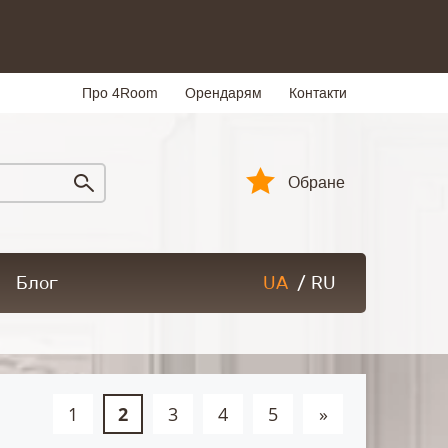
Про 4Room
Орендарям
Контакти
Обране
Блог
UA
/
RU
1
2
3
4
5
»