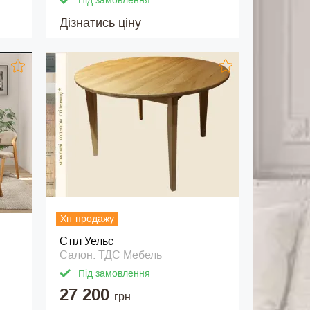
Під замовлення
Дізнатись ціну
Хіт продажу
Стіл Уельс
Салон: ТДС Мебель
Під замовлення
27 200
грн