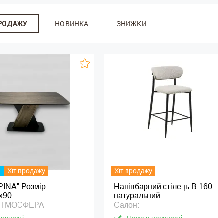
НОВИНКА
ЗНИЖКИ
ПРОДАЖУ
Хіт продажу
Хіт продажу
PINA" Розмір:
Напівбарний стілець В-160
х90
натуральний
 АТМОСФЕРА
Салон: