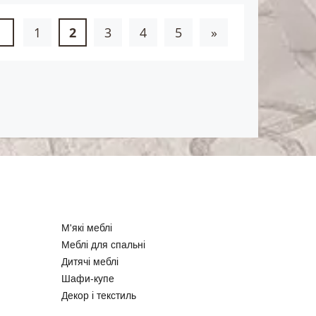
1
2
3
4
5
»
М'які меблі
Меблі для спальні
Дитячі меблі
Шафи-купе
Декор і текстиль