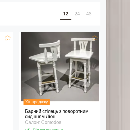
12
24
48
Хіт продажу
Барний стілець з поворотним
сидінням Ліон
Салон: Comodos