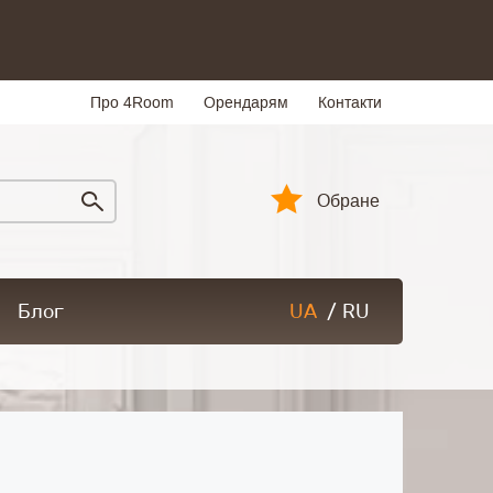
Про 4Room
Орендарям
Контакти
Обране
Блог
UA
/
RU