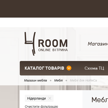
Магазин
КАТАЛОГ ТОВАРІВ
Схема ТЦ
Магазин меблів
Меблі
Меблі для HoReCa
Мебл
Нідерланди
Очистити фільтрацію