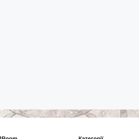
4Room
Категорії