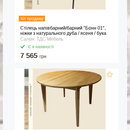
Хіт продажу
Стілець напівбарний/барний "Бонн 01",
ніжки з натурального дуба / ясеня / бука
Салон: ТДС Мебель
Є в наявності
7 565
грн