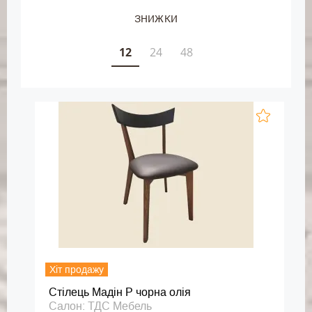
ЗНИЖКИ
12
24
48
Хіт продажу
Стілець Мадін Р чорна олія
Салон: ТДС Мебель