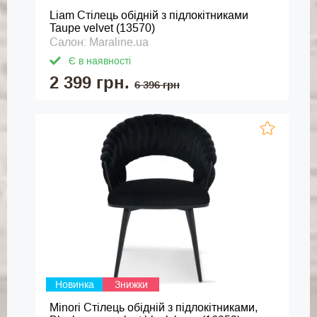
Liam Стілець обідній з підлокітниками
Taupe velvet (13570)
Салон: Maraline.ua
Є в наявності
2 399 грн.
6 396 грн
Новинка
Знижки
Minori Cтілець обідній з підлокітниками,