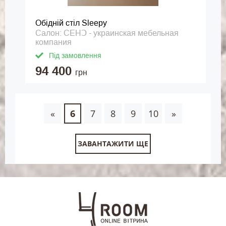
Обідній стіл Sleepy
Салон: СЕНↃ - украинская мебельная
компания
Під замовлення
94 400
грн
«
6
7
8
9
10
»
ЗАВАНТАЖИТИ ЩЕ