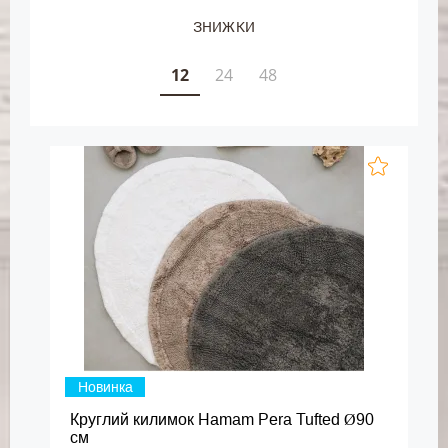
ЗНИЖКИ
12
24
48
Новинка
Круглий килимок Hamam Pera Tufted Ø90
см