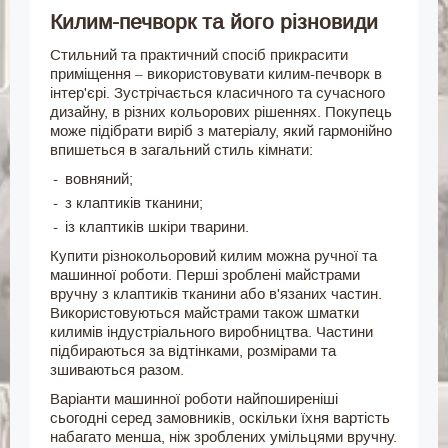
Килим-печворк та його різновиди
Стильний та практичний спосіб прикрасити
приміщення – використовувати килим-печворк в
інтер'єрі. Зустрічається класичного та сучасного
дизайну, в різних кольорових рішеннях. Покупець
може підібрати виріб з матеріалу, який гармонійно
впишеться в загальний стиль кімнати:
вовняний;
з клаптиків тканини;
із клаптиків шкіри тварини.
Купити різнокольоровий килим можна ручної та
машинної роботи. Перші зроблені майстрами
вручну з клаптиків тканини або в'язаних частин.
Використовуються майстрами також шматки
килимів індустріального виробництва. Частини
підбираються за відтінками, розмірами та
зшиваються разом.
Варіанти машинної роботи найпоширеніші
сьогодні серед замовників, оскільки їхня вартість
набагато менша, ніж зроблених умільцями вручну.