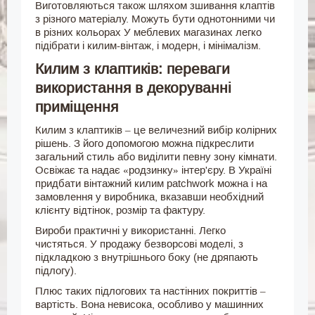
Виготовляються також шляхом зшивання клаптів
з різного матеріалу. Можуть бути однотонними чи
в різних кольорах У меблевих магазинах легко
підібрати і килим-вінтаж, і модерн, і мінімалізм.
Килим з клаптиків: переваги
використання в декоруванні
приміщення
Килим з клаптиків – це величезний вибір колірних
рішень. З його допомогою можна підкреслити
загальний стиль або виділити певну зону кімнати.
Освіжає та надає «родзинку» інтер'єру. В Україні
придбати вінтажний килим рatchwork можна і на
замовлення у виробника, вказавши необхідний
клієнту відтінок, розмір та фактуру.
Вироби практичні у використанні. Легко
чистяться. У продажу безворсові моделі, з
підкладкою з внутрішнього боку (не дряпають
підлогу).
Плюс таких підлогових та настінних покриттів –
вартість. Вона невисока, особливо у машинних