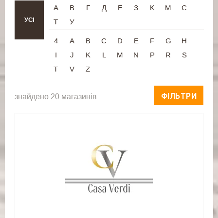
А
В
Г
Д
Е
З
К
М
С
УСІ
Т
У
4
A
B
C
D
E
F
G
H
I
J
K
L
M
N
P
R
S
T
V
Z
ФІЛЬТРИ
знайдено 20 магазинів