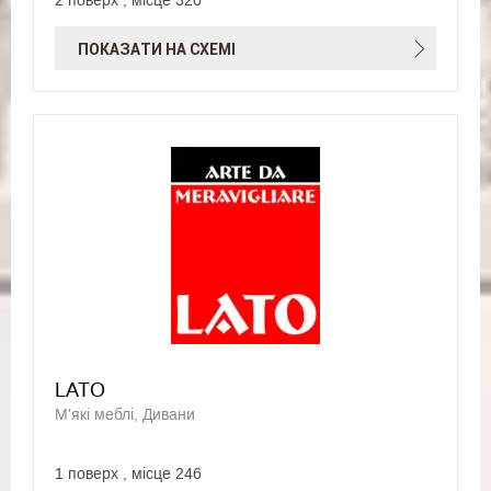
2 поверх , місце 320
ПОКАЗАТИ НА СХЕМІ
LATO
М'які меблі, Дивани
1 поверх , місце 246