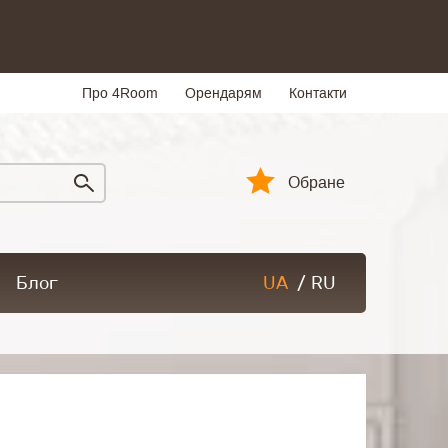
Про 4Room
Орендарям
Контакти
Обране
Блог
UA
/
RU