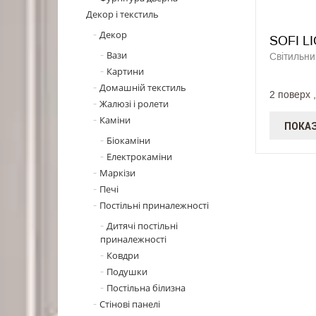
Декор і текстиль
Декор
SOFI L
Вази
Світильни
Картини
Домашній текстиль
2 поверх 
Жалюзі і ролети
Каміни
ПОКАЗ
Біокаміни
Електрокаміни
Маркізи
Печі
Постільні приналежності
Дитячі постільні
приналежності
Ковдри
Подушки
Постільна білизна
Стінові панелі