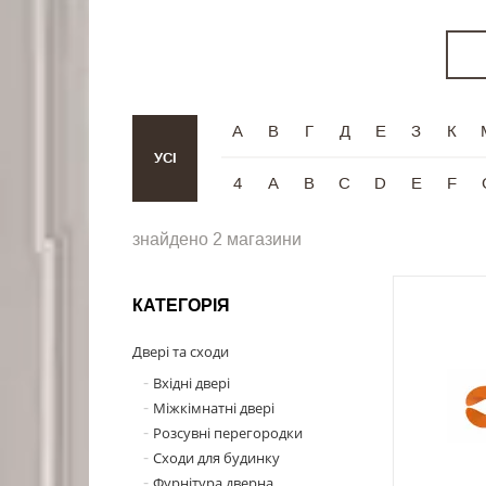
А
В
Г
Д
Е
З
К
УСІ
4
A
B
C
D
E
F
знайдено 2 магазини
КАТЕГОРІЯ
Двері та сходи
Вхідні двері
Міжкімнатні двері
Розсувні перегородки
Сходи для будинку
Фурнітура дверна