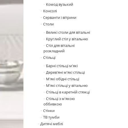
Комод вузький
Консолі
Серванти і вітрини
Столи
Великі столи для вітальні
Круглий стіл у вітальню
Стіл для вітальні
розкладний
Стільці
Барні стільці м'які
Дерев'яні м'які стільці
М'які обідні стільці
М'які стільці у вітальню
Стільці в каретній стяжці
Стільці з м'якою
оббивкою
Стінки
ТВ тумби
Дитячі меблі