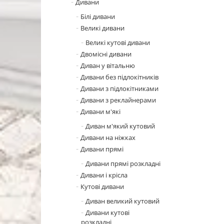
Дивани
Білі дивани
Великі дивани
Великі кутові дивани
Двомісні дивани
Диван у вітальню
Дивани без підлокітників
Дивани з підлокітниками
Дивани з реклайнерами
Дивани м'які
Диван м'який кутовий
Дивани на ніжках
Дивани прямі
Дивани прямі розкладні
Дивани і крісла
Кутові дивани
Диван великий кутовий
Дивани кутові
розкладні