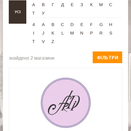
А
В
Г
Д
Е
З
К
М
С
УСІ
Т
У
4
A
B
C
D
E
F
G
H
I
J
K
L
M
N
P
R
S
T
V
Z
ФІЛЬТРИ
знайдено 2 магазини