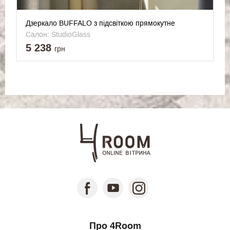
Дзеркало BUFFALO з підсвіткою прямокутне
1000x700 мм
Салон: StudioGlass
5 238
грн
Про 4Room