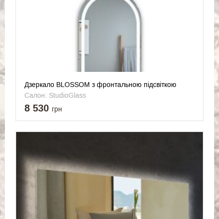
Дзеркало BLOSSOM з фронтальною підсвіткою
овальне 700x1200 мм
Салон: StudioGlass
8 530
грн