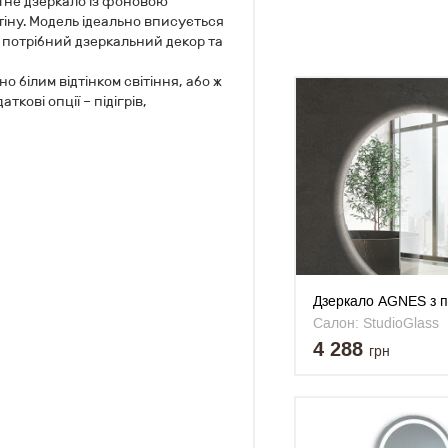
утне дзеркало із фоновою
тіну. Модель ідеально вписується
о потрібний дзеркальний декор та
 білим відтінком світіння, або ж
кові опції – підігрів,
Дзеркало AGNES з п
кругле 700x700 мм
Салон: StudioGlass
4 288
грн