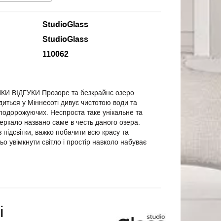
StudioGlass
StudioGlass
110062
 ВІДГУКИ Прозоре та безкрайнє озеро
иться у Міннесоті дивує чистотою води та
 подорожуючих. Неспроста таке унікальне та
еркало названо саме в честь даного озера.
 підсвітки, важко побачити всю красу та
ьо увімкнути світло і простір навколо набуває
і