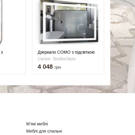
 з
Дзеркало COMO з підсвіткою
ткою
прямокутне 800x500 мм
Салон: StudioGlass
мм
4 048
грн
М'які меблі
Меблі для спальні