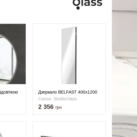
ідсвіткою
Дзеркало BELFAST 400x1200
мм
Салон: StudioGlass
2 356
грн