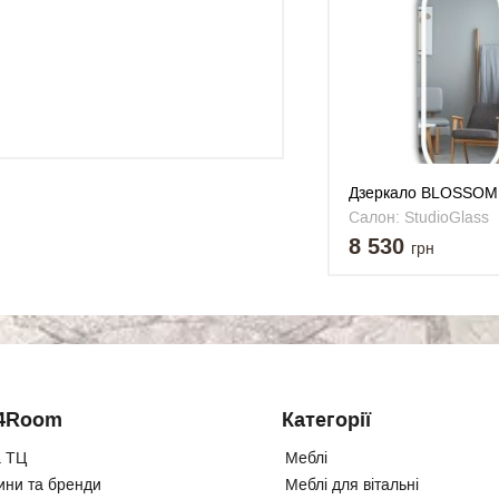
Дзеркало BLOSSOM
фронтальною підсві
Салон: StudioGlass
овальне 700x1200 
8 530
грн
4Room
Категорії
 ТЦ
Меблі
ини та бренди
Меблі для вітальні