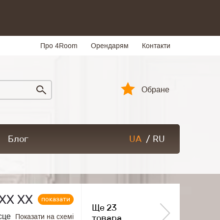
Про 4Room
Орендарям
Контакти
Обране
Блог
UA
/
RU
ХХ ХХ
показати
Ще 23
сце
Показати на схемі
товара