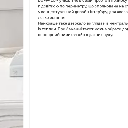
BUFFALO - унікальне в своїй простоті прямок
підсвіткою по периметру, що спрямована на с
у концептуальний дизайн інтер’єру, для яког
легке світіння.
Найкраще таке дзеркало виглядає із нейтрально
із теплим. При бажанні також можна обрати додат
сенсорний вимикач або ж датчик руху.