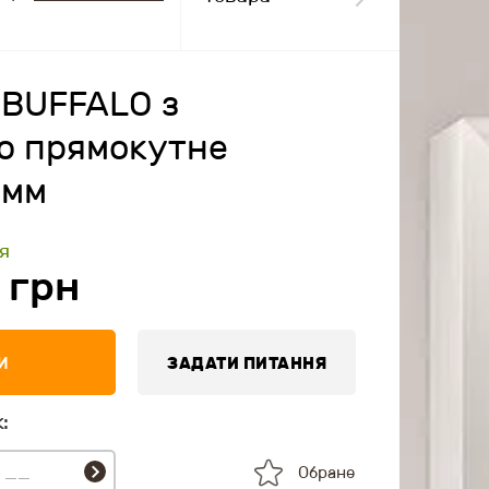
 BUFFALO з
ою прямокутне
 мм
я
грн
И
ЗАДАТИ ПИТАННЯ
:
Обране