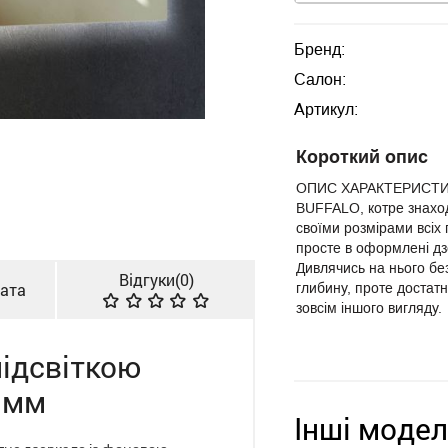
Бренд:
Салон:
Артикул:
Короткий опис
ОПИС ХАРАКТЕРИСТИКИ
BUFFALO, котре знаход
своїми розмірами всіх
просте в оформлені дз
Дивлячись на нього без
Відгуки(
0
)
лата
глибину, проте достатн
зовсім іншого вигляду.
ідсвіткою
 мм
Інші модел