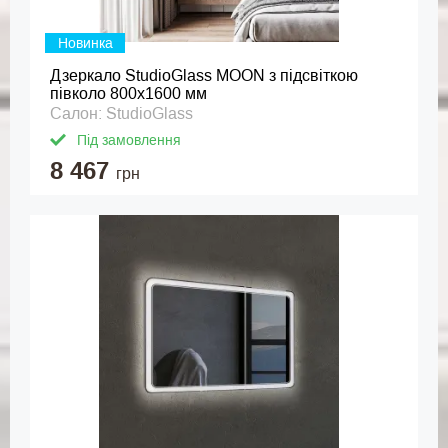
Новинка
Дзеркало StudioGlass MOON з підсвіткою
півколо 800x1600 мм
Салон: StudioGlass
Під замовлення
8 467
грн