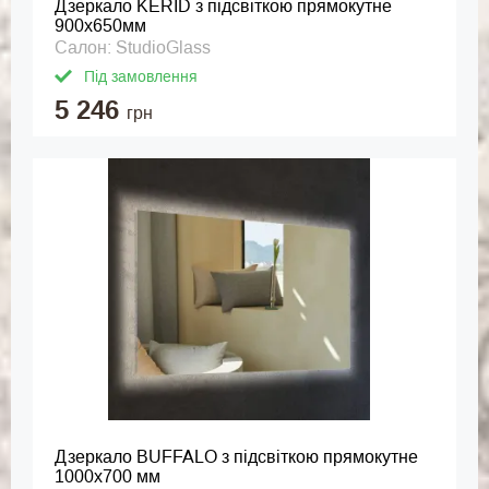
Дзеркало KERID з підсвіткою прямокутне
900x650мм
Салон: StudioGlass
Під замовлення
5 246
грн
Дзеркало BUFFALO з підсвіткою прямокутне
1000x700 мм