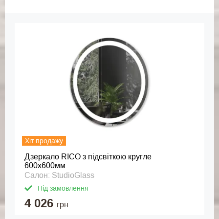
дня. У нашому асортименті представлені душові кабіни,
душові перегородки та двері, а також скляні шторки для
ванної. Ми використовуємо фурнітуру лише із
полірованої нержавіючої сталі. Строк експлуатації таких
деталей в рази більший, незалежно від місця
встановлення душової, або ж якості миючих засобів.
Така фурнітура стійка до корозії та іржі.
StudioGlass - це насамперед впевненість у якості. На
кожен виріб ми надаємо гарантію: на дзеркала - 3 роки,
на душові кабіни - 5 років з моменту отримання.
Хіт продажу
Дзеркало RICO з підсвіткою кругле
600x600мм
Салон: StudioGlass
Під замовлення
4 026
грн