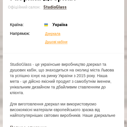
Офіційний салон:
StudioGlass
Країна:
Україна
Напрямок:
Дзеркала
Душові кабіни
StudioGlass - це українське виробництво дзеркал та
душових кабін, що знаходиться на околиці міста Львова
та успішно існує на ринку України з 2015 року. Наша
мета - це дійсно якісний продукт з самобутнім іменем,
унікальним дизайном та дбайливим ставленням до
клієнта.
Для виготовлення дзеркал ми використовуємо
високоякісні матеріали європейського зразка від
найпопулярніших світових виробників. Наше дзеркальне
полотно - екологічно чисте, оскільки не містить міді та
свинцю. Завдяки срібному покриттю та захисній плівці,