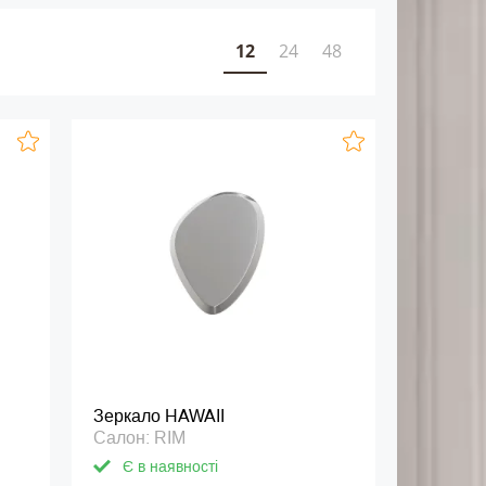
12
24
48
Зеркало HAWAII
Салон: RIM
Є в наявності