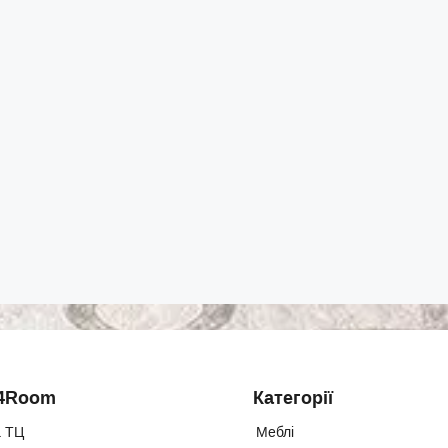
4Room
Категорії
 ТЦ
Меблі