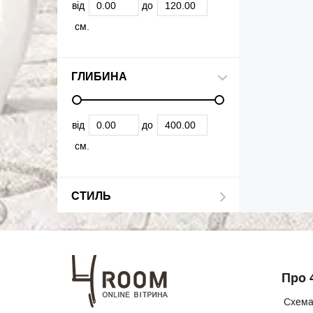
від
до
см.
ГЛИБИНА
від
до
см.
СТИЛЬ
Про 
Схема