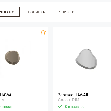
НОВИНКА
ЗНИЖКИ
ПРОДАЖУ
 HAWAII
Зеркало HAWAII
RIM
Салон: RIM
аявності
Є в наявності