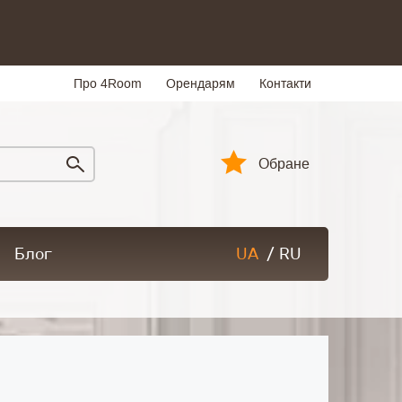
Про 4Room
Орендарям
Контакти
Обране
Блог
UA
/
RU