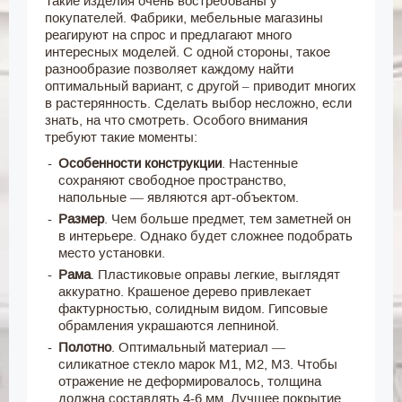
Такие изделия очень востребованы у
покупателей. Фабрики, мебельные магазины
реагируют на спрос и предлагают много
интересных моделей. С одной стороны, такое
разнообразие позволяет каждому найти
оптимальный вариант, с другой – приводит многих
в растерянность. Сделать выбор несложно, если
знать, на что смотреть. Особого внимания
требуют такие моменты:
Особенности конструкции
. Настенные
сохраняют свободное пространство,
напольные — являются арт-объектом.
Размер
. Чем больше предмет, тем заметней он
в интерьере. Однако будет сложнее подобрать
место установки.
Рама
. Пластиковые оправы легкие, выглядят
аккуратно. Крашеное дерево привлекает
фактурностью, солидным видом. Гипсовые
обрамления украшаются лепниной.
Полотно
. Оптимальный материал —
силикатное стекло марок М1, М2, М3. Чтобы
отражение не деформировалось, толщина
должна составлять 4-6 мм. Лучшее покрытие