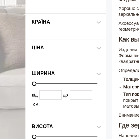
Хорошо с
зеркальн
КРАЇНА
Аксессуа
геометри
Как вы
ЦІНА
Изделия 
Форма ак
квадратн
Определи
ШИРИНА
Толщин
Матери
Тип по
від
до
покрыт
см.
матовы
Внимание
Где зе
ВИСОТА
Наполнит