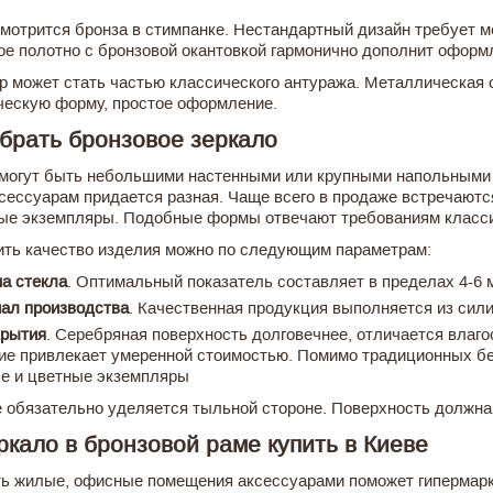
мотрится бронза в стимпанке. Нестандартный дизайн требует 
ое полотно с бронзовой окантовкой гармонично дополнит оформ
р может стать частью классического антуража. Металлическая
ческую форму, простое оформление.
брать бронзовое зеркало
могут быть небольшими настенными или крупными напольными 
сессуарам придается разная. Чаще всего в продаже встречаютс
ые экземпляры. Подобные формы отвечают требованиям классич
ть качество изделия можно по следующим параметрам:
а стекла
. Оптимальный показатель составляет в пределах 4-6 
ал производства
. Качественная продукция выполняется из сили
крытия
. Серебряная поверхность долговечнее, отличается влаг
ие привлекает умеренной стоимостью. Помимо традиционных бе
е и цветные экземпляры
 обязательно уделяется тыльной стороне. Поверхность должна б
ркало в бронзовой раме купить в Киеве
ь жилые, офисные помещения аксессуарами поможет гипермар