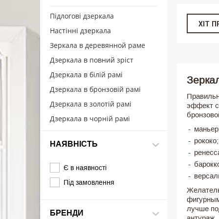
Підлогові дзеркала
ХІТ 
Настінні дзеркала
Зеркала в деревянной раме
Дзеркала в повний зріст
Дзеркала в білій рамі
Зеркал
Дзеркала в бронзовій рамі
Правильн
Дзеркала в золотій рамі
эффект с
бронзово
Дзеркала в чорній рамі
маньер
рококо;
НАЯВНІСТЬ
ренесс
барокк
Є в наявності
версал
Під замовлення
Желатель
фигурным
лучше по
БРЕНДИ
антураж.