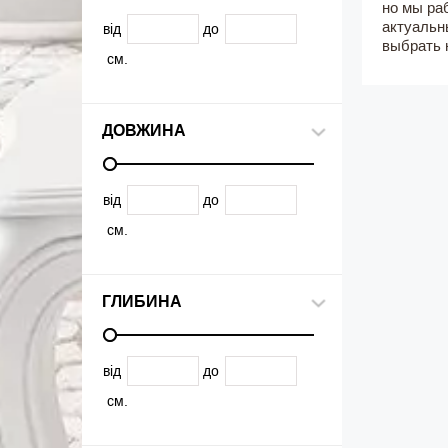
но мы ра
актуальн
від
до
выбрать 
см.
ДОВЖИНА
від
до
см.
ГЛИБИНА
від
до
см.