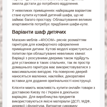
змогла дістати до потрібного відділення.
У невеликих приміщеннях найкращим варіантом
стане купити кутовий дитячий шафа, що не
займає багато простору. Облаштування великих
апартаментів потребує придбання шафи-купе.
Варіанти шаф дитячих
Магазин меблів «4ROOM» рясніє розмаїттям
гарнітурів для комфортного оформлення
приміщення дитини. Кутові моделі користуються
попитом при облаштуванні невеликих кімнат.
Варіації з розсувними дверима також підійдуть
для установки в таких спальнях, так як простір
домашнього гарнітура має використовуватися з
максимальною вигодою. На поверхню дверей
наносяться малюнки, наклейки, декоративні
вставки для додання оригінальності конструкції.
Клієнти мають можливість купити онлайн товари з
доставкою Києву по і Україні в декількох
варіаціях. Для виробництва предметів
використовуються якісні матеріали (ДСП, МДФ,
дерево) і фурнітура. Витратне сировину