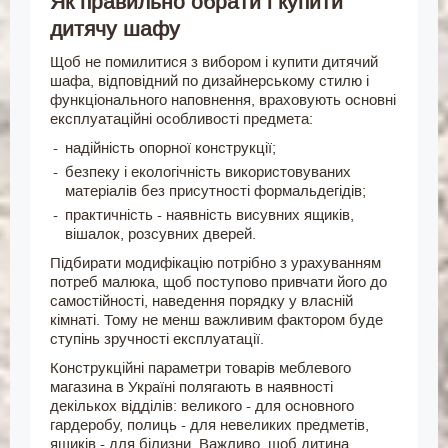
Як правильно обрати і купити
дитячу шафу
Щоб не помилитися з вибором і купити дитячий
шафа, відповідний по дизайнерському стилю і
функціонального наповнення, враховують основні
експлуатаційні особливості предмета:
надійність опорної конструкції;
безпеку і екологічність використовуваних
матеріалів без присутності формальдегідів;
практичність - наявність висувних ящиків,
вішалок, розсувних дверей.
Підбирати модифікацію потрібно з урахуванням
потреб малюка, щоб поступово привчати його до
самостійності, наведення порядку у власній
кімнаті. Тому не менш важливим фактором буде
ступінь зручності експлуатації.
Конструкційні параметри товарів меблевого
магазина в Україні полягають в наявності
декількох відділів: великого - для основного
гардеробу, полиць - для невеликих предметів,
ящиків - для білизни. Важливо, щоб дитина