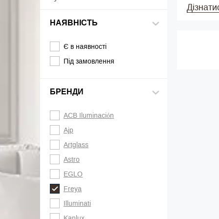
Дізнати
НАЯВНІСТЬ
Є в наявності
Під замовлення
БРЕНДИ
ACB Iluminación
Ajp
Artglass
Astro
EGLO
Freya
Illuminati
Kanlux