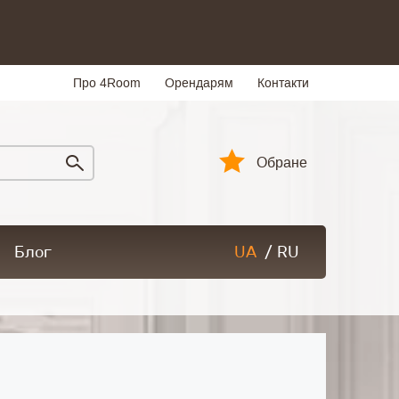
Про 4Room
Орендарям
Контакти
Обране
Блог
UA
/
RU